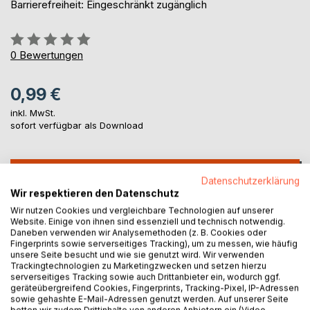
Barrierefreiheit: Eingeschränkt zugänglich
Bewertung::
0%
0
Bewertungen
0,99 €
inkl. MwSt.
sofort verfügbar als Download
IN DEN WARENKORB
Datenschutzerklärung
Wir respektieren den Datenschutz
Wir nutzen Cookies und vergleichbare Technologien auf unserer
Auf die Merkliste
Website. Einige von ihnen sind essenziell und technisch notwendig.
Titel bewerten
Daneben verwenden wir Analysemethoden (z. B. Cookies oder
Fingerprints sowie serverseitiges Tracking), um zu messen, wie häufig
unsere Seite besucht und wie sie genutzt wird. Wir verwenden
Trackingtechnologien zu Marketingzwecken und setzen hierzu
serverseitiges Tracking sowie auch Drittanbieter ein, wodurch ggf.
geräteübergreifend Cookies, Fingerprints, Tracking-Pixel, IP-Adressen
sowie gehashte E-Mail-Adressen genutzt werden. Auf unserer Seite