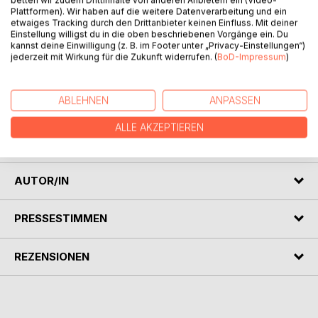
betten wir zudem Drittinhalte von anderen Anbietern ein (Video-
Plattformen). Wir haben auf die weitere Datenverarbeitung und ein
etwaiges Tracking durch den Drittanbieter keinen Einfluss. Mit deiner
BESCHREIBUNG
Einstellung willigst du in die oben beschriebenen Vorgänge ein. Du
kannst deine Einwilligung (z. B. im Footer unter „Privacy-Einstellungen“)
jederzeit mit Wirkung für die Zukunft widerrufen. (
BoD-Impressum
)
"Die ersten Menschen auf dem Mond" ist ein Roman des
britischen Schriftstellers Herbert George Wells. Das Buch
wurde zum ersten Mal 1901 unter dem Titel "The First Men
ABLEHNEN
ANPASSEN
in the Moon" veröffentlicht. Im Bruns Verlag/Minden erfolgt
im Jahr 1905 die Deutsche Erstveröffentlichung unter dem
ALLE AKZEPTIEREN
Titel "Die ersten Menschen im Mond".
AUTOR/IN
PRESSESTIMMEN
REZENSIONEN