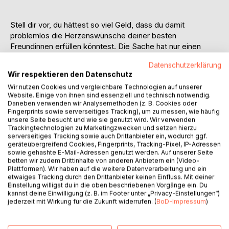
Stell dir vor, du hättest so viel Geld, dass du damit
problemlos die Herzenswünsche deiner besten
Freundinnen erfüllen könntest. Die Sache hat nur einen
Haken: Dafür musst du für sechs Monate auf einer
Datenschutzerklärung
abgelegenen Austernfarm in Irland arbeiten. Wie würdest
Wir respektieren den Datenschutz
du dich entscheiden?
Wir nutzen Cookies und vergleichbare Technologien auf unserer
Philomela, die alle nur Phil nennen, steht genau vor diesem
Website. Einige von ihnen sind essenziell und technisch notwendig.
Dilemma. Dabei weiß sie kaum, was sie sich für sich selbst
Daneben verwenden wir Analysemethoden (z. B. Cookies oder
wünscht. Seit einem schrecklichen Autounfall, der
Fingerprints sowie serverseitiges Tracking), um zu messen, wie häufig
unsere Seite besucht und wie sie genutzt wird. Wir verwenden
großflächige Brandnarben auf ihrem Oberkörper und
Trackingtechnologien zu Marketingzwecken und setzen hierzu
unsichtbare Spuren in ihrer Seele hinterlassen hat, kann sie
serverseitiges Tracking sowie auch Drittanbieter ein, wodurch ggf.
sich nicht einmal mehr nackt im Spiegel betrachten.
geräteübergreifend Cookies, Fingerprints, Tracking-Pixel, IP-Adressen
sowie gehashte E-Mail-Adressen genutzt werden. Auf unserer Seite
Trotz aller Selbstzweifel wagt Phil das Abenteuer, aber
betten wir zudem Drittinhalte von anderen Anbietern ein (Video-
bereits am ersten Tag auf der grünen Insel scheint ihr
Plattformen). Wir haben auf die weitere Datenverarbeitung und ein
Vorhaben gescheitert. Daran sind eine Verwechslung
etwaiges Tracking durch den Drittanbieter keinen Einfluss. Mit deiner
aufgrund ihres Spitznamens sowie das garstige Verhalten
Einstellung willigst du in die oben beschriebenen Vorgänge ein. Du
kannst deine Einwilligung (z. B. im Footer unter „Privacy-Einstellungen“)
des Farmbesitzers schuld. Damit ist er das komplette
jederzeit mit Wirkung für die Zukunft widerrufen. (
BoD-Impressum
)
Gegenteil der Helden in den Liebesromanen, die Phil so
gerne liest.
Außerdem hätte sie mit ihrem Aussehen bei dem