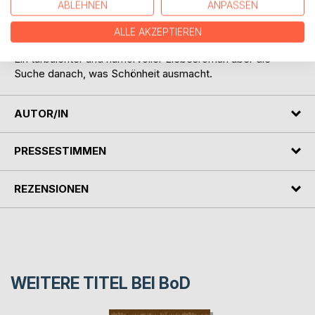
ABLEHNEN
ANPASSEN
attraktiven Badboy sowieso keine Chance. Oder etwa
doch?
ALLE AKZEPTIEREN
Ein turbulenter und humorvoller Liebesroman über die
Suche danach, was Schönheit ausmacht.
AUTOR/IN
PRESSESTIMMEN
REZENSIONEN
WEITERE TITEL BEI
BoD