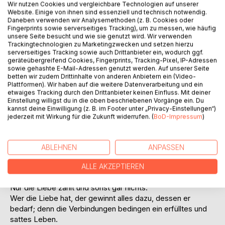
Wir nutzen Cookies und vergleichbare Technologien auf unserer
Website. Einige von ihnen sind essenziell und technisch notwendig.
Daneben verwenden wir Analysemethoden (z. B. Cookies oder
Fingerprints sowie serverseitiges Tracking), um zu messen, wie häufig
unsere Seite besucht und wie sie genutzt wird. Wir verwenden
BESCHREIBUNG
Trackingtechnologien zu Marketingzwecken und setzen hierzu
serverseitiges Tracking sowie auch Drittanbieter ein, wodurch ggf.
geräteübergreifend Cookies, Fingerprints, Tracking-Pixel, IP-Adressen
sowie gehashte E-Mail-Adressen genutzt werden. Auf unserer Seite
Die Menschen sind aufgefordert, zu sich selbst zu
betten wir zudem Drittinhalte von anderen Anbietern ein (Video-
kommen, ihr Lebensglück im tiefen inneren goldenen Kern
Plattformen). Wir haben auf die weitere Datenverarbeitung und ein
zu finden.
etwaiges Tracking durch den Drittanbieter keinen Einfluss. Mit deiner
Einstellung willigst du in die oben beschriebenen Vorgänge ein. Du
kannst deine Einwilligung (z. B. im Footer unter „Privacy-Einstellungen“)
Die Liebe des Herzens ruft uns allen zu: Seid sanftmütig im
jederzeit mit Wirkung für die Zukunft widerrufen. (
BoD-Impressum
)
Umgang mit euch selbst, pflegt euch, pflegt eure Seelen,
euren Geist, eure liebenden Herzen und eure Körper.
ABLEHNEN
ANPASSEN
Verneigt euch ehrfurchtsvoll vor der Liebe in euch selbst
und vor der Liebe eures Nächsten.
ALLE AKZEPTIEREN
Nur die Liebe zählt und sonst gar nichts.
Wer die Liebe hat, der gewinnt alles dazu, dessen er
bedarf; denn die Verbindungen bedingen ein erfülltes und
sattes Leben.