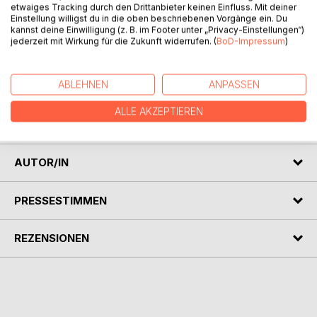
etwaiges Tracking durch den Drittanbieter keinen Einfluss. Mit deiner
Einstellung willigst du in die oben beschriebenen Vorgänge ein. Du
kannst deine Einwilligung (z. B. im Footer unter „Privacy-Einstellungen“)
jederzeit mit Wirkung für die Zukunft widerrufen. (
BoD-Impressum
)
BESCHREIBUNG
ABLEHNEN
ANPASSEN
Der Schmalkaldische Bund ein Zusammenschluss Fürsten,
die des Protestantismus es taten oder eher des Beistzes
ALLE AKZEPTIEREN
wegen?
AUTOR/IN
PRESSESTIMMEN
REZENSIONEN