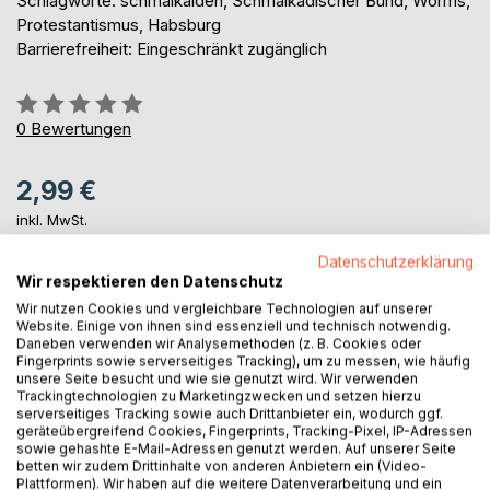
Schlagworte: schmalkalden, Schmalkadischer Bund, Worms,
Protestantismus, Habsburg
Barrierefreiheit: Eingeschränkt zugänglich
Bewertung::
0%
0
Bewertungen
2,99 €
inkl. MwSt.
sofort verfügbar als Download
Datenschutzerklärung
Wir respektieren den Datenschutz
Wir nutzen Cookies und vergleichbare Technologien auf unserer
IN DEN WARENKORB
Website. Einige von ihnen sind essenziell und technisch notwendig.
Daneben verwenden wir Analysemethoden (z. B. Cookies oder
Fingerprints sowie serverseitiges Tracking), um zu messen, wie häufig
Auf die Merkliste
unsere Seite besucht und wie sie genutzt wird. Wir verwenden
Trackingtechnologien zu Marketingzwecken und setzen hierzu
Titel bewerten
serverseitiges Tracking sowie auch Drittanbieter ein, wodurch ggf.
geräteübergreifend Cookies, Fingerprints, Tracking-Pixel, IP-Adressen
sowie gehashte E-Mail-Adressen genutzt werden. Auf unserer Seite
betten wir zudem Drittinhalte von anderen Anbietern ein (Video-
Plattformen). Wir haben auf die weitere Datenverarbeitung und ein