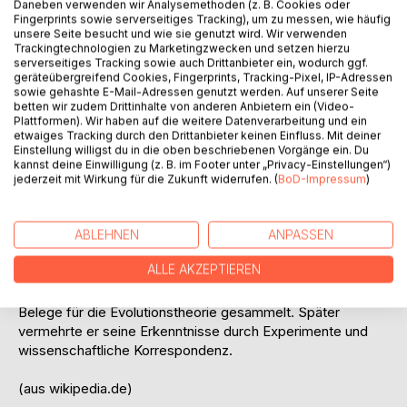
Daneben verwenden wir Analysemethoden (z. B. Cookies oder
Species) ist das Hauptwerk des britischen Naturforschers
Fingerprints sowie serverseitiges Tracking), um zu messen, wie häufig
Charles Darwin (1809–1882). Es wurde am 24. November
unsere Seite besucht und wie sie genutzt wird. Wir verwenden
1859 veröffentlicht und gilt als grundlegendes Werk der
Trackingtechnologien zu Marketingzwecken und setzen hierzu
Evolutionsbiologie. Der vollständige Titel lautete: On the
serverseitiges Tracking sowie auch Drittanbieter ein, wodurch ggf.
geräteübergreifend Cookies, Fingerprints, Tracking-Pixel, IP-Adressen
Origin of Species by Means of Natural Selection, or the
sowie gehashte E-Mail-Adressen genutzt werden. Auf unserer Seite
Preservation of Favoured Races in the Struggle for Life.
betten wir zudem Drittinhalte von anderen Anbietern ein (Video-
Darwin bearbeitete insgesamt sechs Auflagen. In der
Plattformen). Wir haben auf die weitere Datenverarbeitung und ein
etwaiges Tracking durch den Drittanbieter keinen Einfluss. Mit deiner
sechsten Auflage (1872) lautete der Kurztitel The Origin of
Einstellung willigst du in die oben beschriebenen Vorgänge ein. Du
Species.
kannst deine Einwilligung (z. B. im Footer unter „Privacy-Einstellungen“)
jederzeit mit Wirkung für die Zukunft widerrufen. (
BoD-Impressum
)
Darwin legte in diesem Werk zahlreiche Belege für seine
Theorie vor, dass sich Tier- und Pflanzenarten durch
natürliche Selektion im Laufe langer Zeiträume verändern
ABLEHNEN
ANPASSEN
und dass alle heute existierenden Lebewesen von
ALLE AKZEPTIEREN
gemeinsamen Vorfahren abstammen. Bereits auf seiner
Weltreise mit der HMS Beagle (1831–1836) hatte Darwin
Belege für die Evolutionstheorie gesammelt. Später
vermehrte er seine Erkenntnisse durch Experimente und
wissenschaftliche Korrespondenz.
(aus wikipedia.de)