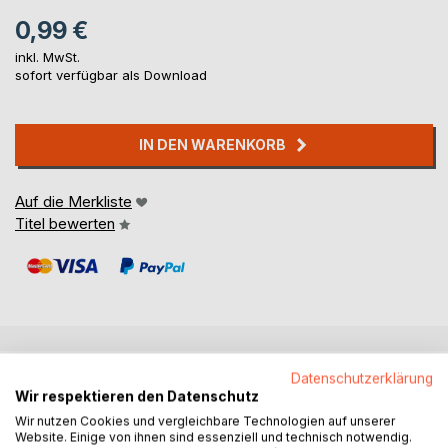
0,99 €
inkl. MwSt.
sofort verfügbar als Download
IN DEN WARENKORB
Auf die Merkliste
Titel bewerten
BESCHREIBUNG
Datenschutzerklärung
Wir respektieren den Datenschutz
Wir nutzen Cookies und vergleichbare Technologien auf unserer
Über die Entstehung der Arten (englisch: On the Origin of
Website. Einige von ihnen sind essenziell und technisch notwendig.