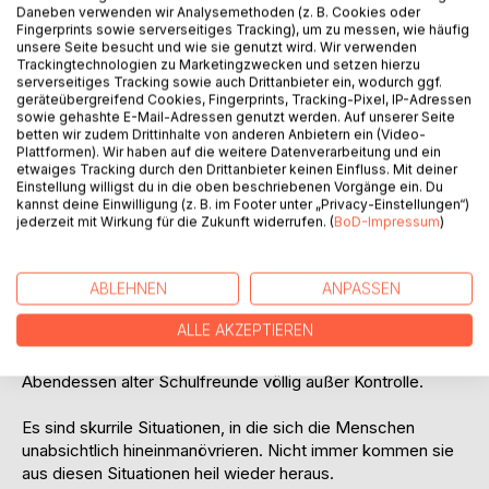
Daneben verwenden wir Analysemethoden (z. B. Cookies oder
Titel bewerten
Fingerprints sowie serverseitiges Tracking), um zu messen, wie häufig
unsere Seite besucht und wie sie genutzt wird. Wir verwenden
Trackingtechnologien zu Marketingzwecken und setzen hierzu
serverseitiges Tracking sowie auch Drittanbieter ein, wodurch ggf.
geräteübergreifend Cookies, Fingerprints, Tracking-Pixel, IP-Adressen
sowie gehashte E-Mail-Adressen genutzt werden. Auf unserer Seite
betten wir zudem Drittinhalte von anderen Anbietern ein (Video-
Plattformen). Wir haben auf die weitere Datenverarbeitung und ein
etwaiges Tracking durch den Drittanbieter keinen Einfluss. Mit deiner
BESCHREIBUNG
Einstellung willigst du in die oben beschriebenen Vorgänge ein. Du
kannst deine Einwilligung (z. B. im Footer unter „Privacy-Einstellungen“)
jederzeit mit Wirkung für die Zukunft widerrufen. (
BoD-Impressum
)
Über diese Geschichten:
Ein junger Mann trägt eine Mitschuld am Verschwinden
ABLEHNEN
ANPASSEN
eines Jungen. Eine Frau rächt sich an ihrem gewalttätigen
ALLE AKZEPTIEREN
Mann, und in einer weiteren Geschichte endet ein Urlaub in
einer Katastrophe. Darüber hinaus gerät ein gemeinsames
Abendessen alter Schulfreunde völlig außer Kontrolle.
Es sind skurrile Situationen, in die sich die Menschen
unabsichtlich hineinmanövrieren. Nicht immer kommen sie
aus diesen Situationen heil wieder heraus.