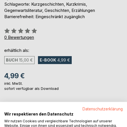
Schlagworte: Kurzgeschichten, Kurzkrimis,
Gegenwartsliteratur, Geschichten, Erzählungen
Barrierefreiheit: Eingeschränkt zugänglich
Bewertung::
0%
0
Bewertungen
erhältlich als:
BUCH
15,00 €
E-BOOK
4,99 €
4,99 €
inkl. MwSt.
sofort verfügbar als Download
IN DEN WARENKORB
Datenschutzerklärung
Wir respektieren den Datenschutz
Wir nutzen Cookies und vergleichbare Technologien auf unserer
Auf die Merkliste
Website. Einige von ihnen sind essenziell und technisch notwendig.