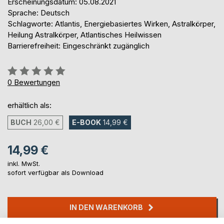
Erscheinungsdatum: 05.08.2021
Sprache: Deutsch
Schlagworte: Atlantis, Energiebasiertes Wirken, Astralkörper,
Heilung Astralkörper, Atlantisches Heilwissen
Barrierefreiheit: Eingeschränkt zugänglich
Bewertung::
0%
0
Bewertungen
erhältlich als:
BUCH
26,00 €
E-BOOK
14,99 €
14,99 €
inkl. MwSt.
sofort verfügbar als Download
IN DEN WARENKORB