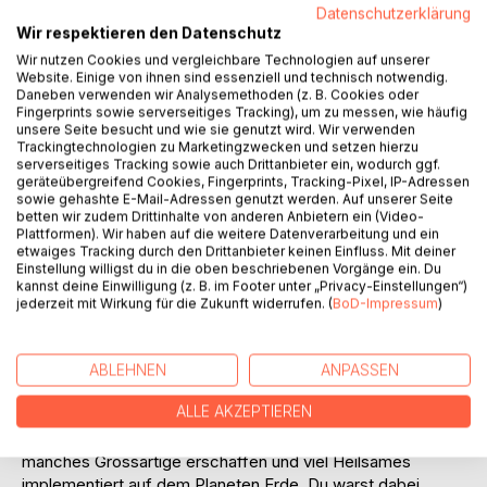
Datenschutzerklärung
Auf die Merkliste
Wir respektieren den Datenschutz
Titel bewerten
Wir nutzen Cookies und vergleichbare Technologien auf unserer
Website. Einige von ihnen sind essenziell und technisch notwendig.
Daneben verwenden wir Analysemethoden (z. B. Cookies oder
Fingerprints sowie serverseitiges Tracking), um zu messen, wie häufig
unsere Seite besucht und wie sie genutzt wird. Wir verwenden
Trackingtechnologien zu Marketingzwecken und setzen hierzu
serverseitiges Tracking sowie auch Drittanbieter ein, wodurch ggf.
geräteübergreifend Cookies, Fingerprints, Tracking-Pixel, IP-Adressen
sowie gehashte E-Mail-Adressen genutzt werden. Auf unserer Seite
BESCHREIBUNG
betten wir zudem Drittinhalte von anderen Anbietern ein (Video-
Plattformen). Wir haben auf die weitere Datenverarbeitung und ein
etwaiges Tracking durch den Drittanbieter keinen Einfluss. Mit deiner
Einstellung willigst du in die oben beschriebenen Vorgänge ein. Du
Vielleicht geht es dir ja wie manchem anderen Menschen:
kannst deine Einwilligung (z. B. im Footer unter „Privacy-Einstellungen“)
Du trägst die Energie von Atlantis in deinem Herzen. Rein
jederzeit mit Wirkung für die Zukunft widerrufen. (
BoD-Impressum
)
und klar. Sie ist ein Teil von dir, irgendwie. Und, sie ist ein
Teil deiner Sehnsucht nach einem heilen, gesunden und
natürlichen (menschlichen) Leben. Etwas, das sich derzeit,
ABLEHNEN
ANPASSEN
nicht unbedingt oft finden lässt, auf dem Planeten Erde.
ALLE AKZEPTIEREN
Die Epoche Atlantis enthielt viele dunkle Seiten. Sie trug
jedoch auch viel Helles in sich und in dieser Zeit, wurde so
manches Grossartige erschaffen und viel Heilsames
implementiert auf dem Planeten Erde. Du warst dabei,