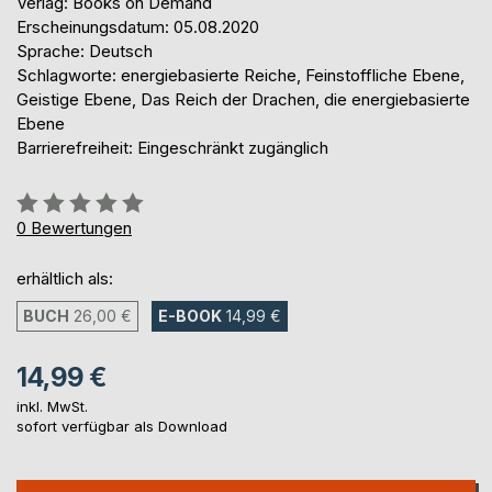
Verlag: Books on Demand
Erscheinungsdatum: 05.08.2020
Sprache: Deutsch
Schlagworte: energiebasierte Reiche, Feinstoffliche Ebene,
Geistige Ebene, Das Reich der Drachen, die energiebasierte
Ebene
Barrierefreiheit: Eingeschränkt zugänglich
Bewertung::
0%
0
Bewertungen
erhältlich als:
BUCH
26,00 €
E-BOOK
14,99 €
14,99 €
inkl. MwSt.
sofort verfügbar als Download