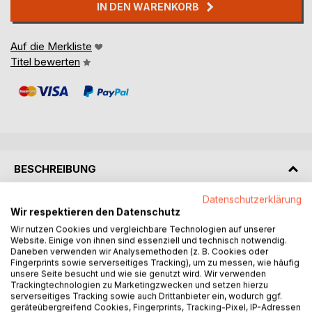
IN DEN WARENKORB
Auf die Merkliste
Titel bewerten
BESCHREIBUNG
Datenschutzerklärung
Die meisten Planeten des Universums bestehen nicht nur
Wir respektieren den Datenschutz
aus einem materiellen Anteil, sondern in aller Regel, auch
Wir nutzen Cookies und vergleichbare Technologien auf unserer
aus mehreren energie-basierten Dimensionen. Auch die
Website. Einige von ihnen sind essenziell und technisch notwendig.
Erde gehört zu diesen Planeten und besteht somit, nicht
Daneben verwenden wir Analysemethoden (z. B. Cookies oder
Fingerprints sowie serverseitiges Tracking), um zu messen, wie häufig
nur aus einer materiell basierten Ebene und damit, einem
unsere Seite besucht und wie sie genutzt wird. Wir verwenden
materiell basierten Lebensraum, sondern genauso sehr
Trackingtechnologien zu Marketingzwecken und setzen hierzu
auch aus mehreren energie-basierten Ebenen und damit,
serverseitiges Tracking sowie auch Drittanbieter ein, wodurch ggf.
geräteübergreifend Cookies, Fingerprints, Tracking-Pixel, IP-Adressen
aus mehreren energiebasierten Lebensräumen.