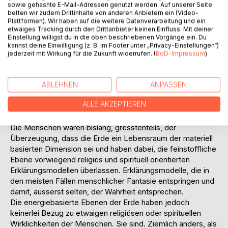
sowie gehashte E-Mail-Adressen genutzt werden. Auf unserer Seite
Der materiell basierten Ebene der Erde wird die so
betten wir zudem Drittinhalte von anderen Anbietern ein (Video-
genannte materiell-basierte Dimension und damit, der
Plattformen). Wir haben auf die weitere Datenverarbeitung und ein
etwaiges Tracking durch den Drittanbieter keinen Einfluss. Mit deiner
Lebensraum der dritten Dimension zugeordnet. Die
Einstellung willigst du in die oben beschriebenen Vorgänge ein. Du
energiebasierte Ebene des Planeten Erde bestehen aus
kannst deine Einwilligung (z. B. im Footer unter „Privacy-Einstellungen“)
dem Lebensraum der fünften Dimension und dem
jederzeit mit Wirkung für die Zukunft widerrufen. (
BoD-Impressum
)
Lebensraum der siebten Dimension. Wobei, die beiden
energiebasierten Dimensionen auf komplett
unterschiedlichen Gegebenheiten und Gesetzmässigkeiten
ABLEHNEN
ANPASSEN
basieren, auch wenn sie die Gemeinsamkeit der energie-
ALLE AKZEPTIEREN
basierten Ebene verbindet.
Die Menschen waren bislang, grösstenteils, der
Überzeugung, dass die Erde ein Lebensraum der materiell
basierten Dimension sei und haben dabei, die feinstoffliche
Ebene vorwiegend religiös und spirituell orientierten
Erklärungsmodellen überlassen. Erklärungsmodelle, die in
den meisten Fällen menschlicher Fantasie entspringen und
damit, äusserst selten, der Wahrheit entsprechen.
Die energiebasierte Ebenen der Erde haben jedoch
keinerlei Bezug zu etwaigen religiösen oder spirituellen
Wirklichkeiten der Menschen. Sie sind. Ziemlich anders, als