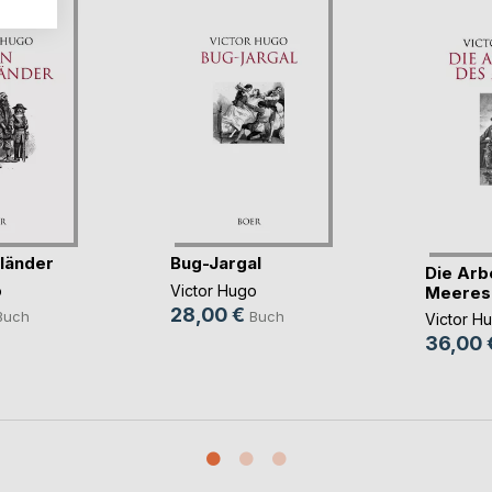
sländer
Bug-Jargal
Die Arb
o
Victor Hugo
Meeres
28,00 €
Buch
Buch
Victor H
36,00 