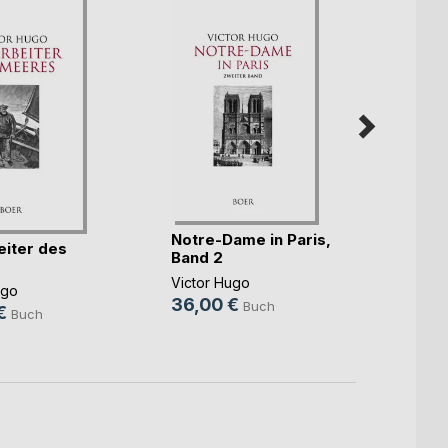
Notre-Dame in Paris,
Notre
eiter des
Band 2
Band 
Victor Hugo
Victor
ugo
36,00 €
32,0
Buch
€
Buch