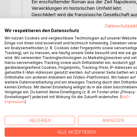
Ein erschütternder Roman aus der Zeit Napoleons
Verwicklungen im historischen Umfeld lebt.
Geschildert wird die französische Gesellschaft aus
ehemalige Sträfling Jean Valjean. Durch seine Be
Datenschutzerk
einem moralisch guten Menschen. Unter dem Namen
Wir respektieren den Datenschutz
Ansehe; er wird sogar Bürgermeister und erfolgreiche
Wir nutzen Cookies und vergleichbare Technologien auf unserer Website
Cosette dem habgierigen Gastwirt Thénardier in 
Einige von ihnen sind essenziell und technisch notwendig. Daneben ver
Geldforderungen erfüllen zu können. Letztendlich ve
wir Analysemethoden (z. B. Cookies oder Fingerprints sowie serverseitig
verdienen. Inspektor Javert, ein Polizeispitzel, läs
Tracking), um zu messen, wie häufig unsere Seite besucht und wie sie ge
wird. Wir verwenden Trackingtechnologien zu Marketingzwecken und se
verspricht, ihre die Tochter Cosette zurückzubr
hierzu serverseitiges Tracking sowie auch Drittanbieter ein, wodurch ggf.
wird, der untergetauchte ehemalige Häftling Valjean
geräteübergreifend Cookies, Fingerprints, Tracking-Pixel, IP-Adressen s
aufgebaut hat. Fantine stirbt. Valjean kann aus sein
gehashte E-Mail-Adressen genutzt werden. Auf unserer Seite betten wir
Drittinhalte von anderen Anbietern ein (Video-Plattformen). Wir haben auf
Er befreit Cosette aus den Klauen Thénardiers. La
weitere Datenverarbeitung und ein etwaiges Tracking durch den Drittanbi
Paris. Jean Valjean konnte sein Vermögen retten
keinen Einfluss. Mit deiner Einstellung willigst du in die oben beschriebe
Wohltäter.
Vorgänge ein. Du kannst deine Einwilligung (z. B. im Footer unter „Privacy-
Einstellungen“) jederzeit mit Wirkung für die Zukunft widerrufen. (
BoD-
Impressum
)
WEITERE TITEL BEI
Bo
ABLEHNEN
ANPASSEN
ALLE AKZEPTIEREN