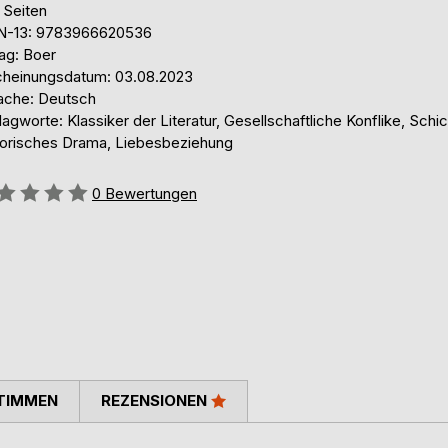
 Seiten
N-13: 9783966620536
ag: Boer
cheinungsdatum: 03.08.2023
ache: Deutsch
agworte: Klassiker der Literatur, Gesellschaftliche Konflike, Schic
torisches Drama, Liebesbeziehung
ertung::
0
Bewertungen
TIMMEN
REZENSIONEN