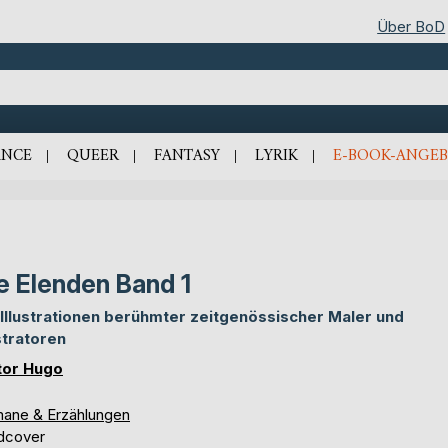
Über BoD
NCE
QUEER
FANTASY
LYRIK
E-BOOK-ANGEB
e Elenden Band 1
 Illustrationen berühmter zeitgenössischer Maler und
ustratoren
tor Hugo
ane & Erzählungen
dcover