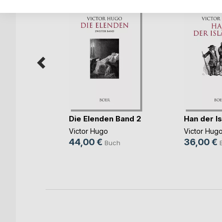
ont
Die Elenden Band 2
Han der I
le
Victor Hugo
Victor Hug
44,00 €
36,00 €
h
Buch
ok