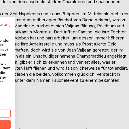
, der von den ausdrucksstarken Charakteren und spannenden
 der Zeit Napoleons und Louis Philippes. Im Mittelpunkt steht der
gegnung mit dem gutherzigen Bischof von Digne bekehrt, wird zu
lärung
 M. Madeleine erarbeitet sich Valjean Bildung, Reichtum und
r Fabrikant in Montreuil. Dort trifft er Fantine, die ihre Tochter
.
Pflege gegeben hat und hart arbeitet, um dessen immer höheren
wenden
rliert sie ihre Arbeitsstelle und muss als Prostituierte Geld
es
st sie verhaften, doch wird sie von Jean Valjean gerettet, der ihr
nutzt
tzen
ingen. Doch als ein Unschuldiger namens Champmathieu angeklagt
 zu sein, gibt er sich zu erkennen und verliert alles, was er
owie
er erneuten Haft fliehen und wird fälschlicherweise für tot erklärt.
 zudem
 die
nge Zeit leben die beiden, vollkommen glücklich, versteckt in
eter
 und wird unter dem Namen Fauchelevent zu einem bekannten
nen
D