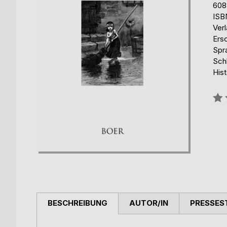
608
ISB
Verl
Ers
Spr
Schl
His
Bew
0%
BESCHREIBUNG
AUTOR/IN
PRESSES