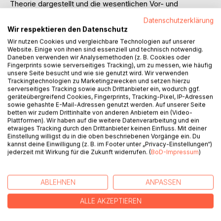
Theorie dargestellt und die wesentlichen Vor- und
Nachteile unterschiedlicher Bündelungsvarianten erörtert.
Datenschutzerklärung
In welchem Maße sich aus dem Angebot
Wir respektieren den Datenschutz
produktbegleitender Dienstleistungen und dem
Wir nutzen Cookies und vergleichbare Technologien auf unserer
gleichzeitigen Verfolgen einer Bundling-Strategie
Website. Einige von ihnen sind essenziell und technisch notwendig.
Synergieeffekte erschließen lassen, ist darauffolgend
Daneben verwenden wir Analysemethoden (z. B. Cookies oder
Fingerprints sowie serverseitiges Tracking), um zu messen, wie häufig
Gegenstand der Analyse.
unsere Seite besucht und wie sie genutzt wird. Wir verwenden
Trackingtechnologien zu Marketingzwecken und setzen hierzu
Inhaltsverzeichnis:Inhaltsverzeichnis:
serverseitiges Tracking sowie auch Drittanbieter ein, wodurch ggf.
AbkürzungsverzeichnisVI
geräteübergreifend Cookies, Fingerprints, Tracking-Pixel, IP-Adressen
sowie gehashte E-Mail-Adressen genutzt werden. Auf unserer Seite
Mathematisches SymbolverzeichnisIX
betten wir zudem Drittinhalte von anderen Anbietern ein (Video-
Teil I Einführung und Themenabgrenzung1
Plattformen). Wir haben auf die weitere Datenverarbeitung und ein
1.Einleitung1
etwaiges Tracking durch den Drittanbieter keinen Einfluss. Mit deiner
Einstellung willigst du in die oben beschriebenen Vorgänge ein. Du
2.Fragestellung1
kannst deine Einwilligung (z. B. im Footer unter „Privacy-Einstellungen“)
3.Gang der Untersuchung1
jederzeit mit Wirkung für die Zukunft widerrufen. (
BoD-Impressum
)
4.Die Einführung produktbegleitender Dienstleistungen als
Unternehmensstrategie - Begriffsbestimmungen und
Abgrenzung des Betrachtungsgegenstandes2
ABLEHNEN
ANPASSEN
Teil II - Die Einführung produktbegleitender
Dienstleistungen in der Praxis am Beispiel der Automobil-
ALLE AKZEPTIEREN
und der Elektrizitätsbranche3