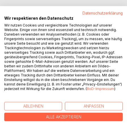
Datenschutzerklärung
Wir respektieren den Datenschutz
Wir nutzen Cookies und vergleichbare Technologien auf unserer
BESCHREIBUNG
Website. Einige von ihnen sind essenziell und technisch notwendig.
Daneben verwenden wir Analysemethoden (z. B. Cookies oder
Fingerprints sowie serverseitiges Tracking), um zu messen, wie häufig
unsere Seite besucht und wie sie genutzt wird. Wir verwenden
"Die effektivste online Marketing Strategie, Anleitung zum
Trackingtechnologien zu Marketingzwecken und setzen hierzu
Aufbau einer E-Mail Kundenliste" ist ein Handbuch mit den
serverseitiges Tracking sowie auch Drittanbieter ein, wodurch ggf.
neuesten Infos und Strategien zur Kundengewinnung. Sie
geräteübergreifend Cookies, Fingerprints, Tracking-Pixel, IP-Adressen
sowie gehashte E-Mail-Adressen genutzt werden. Auf unserer Seite
wissen es längst, nicht wahr? Webseiten halten nicht, was
betten wir zudem Drittinhalte von anderen Anbietern ein (Video-
die Programmierer versprechen. Eine Webseite ist heute
Plattformen). Wir haben auf die weitere Datenverarbeitung und ein
kein Wettbewerbsvorteil mehr. Alle haben eine.
etwaiges Tracking durch den Drittanbieter keinen Einfluss. Mit deiner
Einstellung willigst du in die oben beschriebenen Vorgänge ein. Du
Nötig sind effektiv kontrollierbare Werkzeuge, welche
kannst deine Einwilligung (z. B. im Footer unter „Privacy-Einstellungen“)
messbare Ergebnisse, auch in Erträgen, bringen. Dazu sind
jederzeit mit Wirkung für die Zukunft widerrufen. (
BoD-Impressum
)
jedoch feinst abgestimmte Strategien und vernetzte
Konzepte die Voraussetzung. Eine besondere
Herausforderung sind die sozialen Netzwerke und die an
ABLEHNEN
ANPASSEN
Zahl zunehmenden Business-Plattformen.
Dieses Buch behandelt eine der effektivsten Strategien für
ALLE AKZEPTIEREN
den Aufbau einer Interessentenliste mit dem Ziel diese in