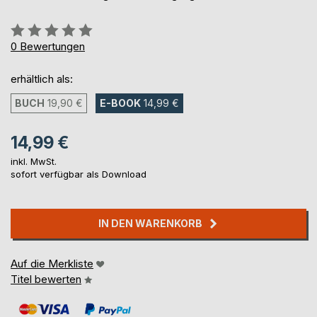
Bewertung::
0%
0
Bewertungen
erhältlich als:
BUCH
19,90 €
E-BOOK
14,99 €
14,99 €
inkl. MwSt.
sofort verfügbar als Download
IN DEN WARENKORB
Auf die Merkliste
Titel bewerten