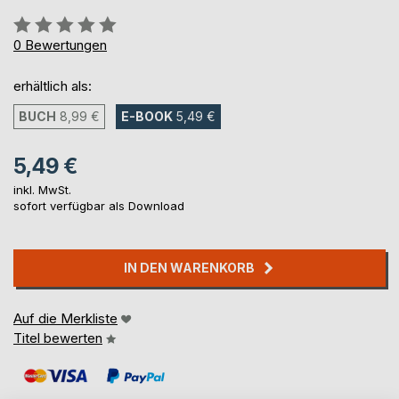
Bewertung::
0%
0
Bewertungen
erhältlich als:
BUCH
8,99 €
E-BOOK
5,49 €
5,49 €
inkl. MwSt.
sofort verfügbar als Download
IN DEN WARENKORB
Auf die Merkliste
Titel bewerten