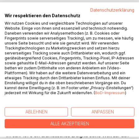
Datenschutzerklärung
Wir respektieren den Datenschutz
Wir nutzen Cookies und vergleichbare Technologien auf unserer
BESCHREIBUNG
Website. Einige von ihnen sind essenziell und technisch notwendig.
Daneben verwenden wir Analysemethoden (z. B. Cookies oder
Fingerprints sowie serverseitiges Tracking), um zu messen, wie häufig
unsere Seite besucht und wie sie genutzt wird. Wir verwenden
In diesem Roman geht es nicht um die Jahreszeit Sommer,
Trackingtechnologien zu Marketingzwecken und setzen hierzu
sondern vielmehr wird hier die Geschichte eines Herrn
serverseitiges Tracking sowie auch Drittanbieter ein, wodurch ggf.
Ronny Sommer erzählt.
geräteübergreifend Cookies, Fingerprints, Tracking-Pixel, IP-Adressen
sowie gehashte E-Mail-Adressen genutzt werden. Auf unserer Seite
betten wir zudem Drittinhalte von anderen Anbietern ein (Video-
Ronny wurde 1958 in Magdeburg (damals noch DDR*)
Plattformen). Wir haben auf die weitere Datenverarbeitung und ein
geboren.
etwaiges Tracking durch den Drittanbieter keinen Einfluss. Mit deiner
Als Kind wächst er behütet, aber auch streng erzogen, bei
Einstellung willigst du in die oben beschriebenen Vorgänge ein. Du
kannst deine Einwilligung (z. B. im Footer unter „Privacy-Einstellungen“)
seinen Eltern auf, die nach seiner Geburt die Großstadt
jederzeit mit Wirkung für die Zukunft widerrufen. (
BoD-Impressum
)
verlassen um ihn in einem kleinen Dorf das Aufwachsen zu
verschönern. In der Familie geht es sonst harmonisch zu
und es wird viel gelacht.
ABLEHNEN
ANPASSEN
Ronny entwickelt sich auf dem Land gut und so hatte er es
leicht einen besten Freund zu finden.
ALLE AKZEPTIEREN
Die helle Kinder- und Jugendzeit verdunkelt sich dann, als
im Jahr 1973 ein dramatisches Ereignis seine Welt auf den