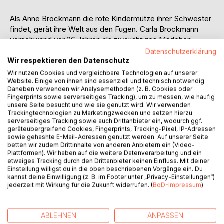
Als Anne Brockmann die rote Kindermütze ihrer Schwester
findet, gerät ihre Welt aus den Fugen. Carla Brockmann
verschwand vor 26 Jahren als zweijähriges Mädchen
spurlos in einem Wald. Ganz Deutschland suchte damals
Datenschutzerklärung
den "Rotkäppchenmörder", denn Carla trug bei ihrem
Wir respektieren den Datenschutz
Verschwinden diese rote Mütze, einen roten Mantel und
Wir nutzen Cookies und vergleichbare Technologien auf unserer
Website. Einige von ihnen sind essenziell und technisch notwendig.
rote Schuhe. Und schon folgt die nächste Erschütterung:
Daneben verwenden wir Analysemethoden (z. B. Cookies oder
Annes Eltern sind aus heiterem Himmel verschwunden.
Fingerprints sowie serverseitiges Tracking), um zu messen, wie häufig
Schnell ist klar, dass beide Ereignisse zusammenhängen,
unsere Seite besucht und wie sie genutzt wird. Wir verwenden
denn noch bevor Anne die Polizei informieren kann, wird ihr
Trackingtechnologien zu Marketingzwecken und setzen hierzu
serverseitiges Tracking sowie auch Drittanbieter ein, wodurch ggf.
in einem anonymen Brief mitgeteilt: Findet sie nicht allein
geräteübergreifend Cookies, Fingerprints, Tracking-Pixel, IP-Adressen
binnen 10 Tagen heraus, was damals wirklich mit Carla
sowie gehashte E-Mail-Adressen genutzt werden. Auf unserer Seite
passiert ist, werden ihre Eltern die Gefangenschaft nicht
betten wir zudem Drittinhalte von anderen Anbietern ein (Video-
Plattformen). Wir haben auf die weitere Datenverarbeitung und ein
überleben. Überfordert mit dieser Aufgabe, wendet sie
etwaiges Tracking durch den Drittanbieter keinen Einfluss. Mit deiner
sich an den damals ermittelnden Kommissar, der
Einstellung willigst du in die oben beschriebenen Vorgänge ein. Du
inzwischen als Schulhausmeister arbeitet. Gemeinsam
kannst deine Einwilligung (z. B. im Footer unter „Privacy-Einstellungen“)
jederzeit mit Wirkung für die Zukunft widerrufen. (
BoD-Impressum
)
rollen sie diesen Fall, an dem der Mann beinahe zerbrach,
wieder auf und begeben sich dafür auf eine
nervenaufreibende Reise, die sie über Nordafrika nach
ABLEHNEN
ANPASSEN
Südfrankreich führt. Dunkle Abgründe tun sich dabei auf.