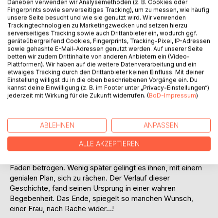
Daneben verwenden wir Analysemethoden (z. B. Cookies oder
Fingerprints sowie serverseitiges Tracking), um zu messen, wie häufig
unsere Seite besucht und wie sie genutzt wird. Wir verwenden
Trackingtechnologien zu Marketingzwecken und setzen hierzu
serverseitiges Tracking sowie auch Drittanbieter ein, wodurch ggf.
geräteübergreifend Cookies, Fingerprints, Tracking-Pixel, IP-Adressen
BESCHREIBUNG
sowie gehashte E-Mail-Adressen genutzt werden. Auf unserer Seite
betten wir zudem Drittinhalte von anderen Anbietern ein (Video-
Plattformen). Wir haben auf die weitere Datenverarbeitung und ein
etwaiges Tracking durch den Drittanbieter keinen Einfluss. Mit deiner
Eigentlich sollte Eva, die als Stewardess arbeitet, Dienst
Einstellung willigst du in die oben beschriebenen Vorgänge ein. Du
haben – nur vertat sie sich in ihrem Dienstplan – zu Hause
kannst deine Einwilligung (z. B. im Footer unter „Privacy-Einstellungen“)
wieder angekommen, überraschte sie ihr Mann – Alexander
jederzeit mit Wirkung für die Zukunft widerrufen. (
BoD-Impressum
)
– mit seiner dunklen Seite. Auch Sandra, lernt ihre Männer
von einer überraschenden dunklen Seite kennen. Beide
ABLEHNEN
ANPASSEN
Frauen lernen sich in einem Swinger Club – in Innsbruck
kennen. Nach und nach, kommt nun an die Oberfläche, was
ALLE AKZEPTIEREN
wirklich in ihren Männern steckt.
Beide Frauen wurden in den letzten Jahren, nach Strich und
Faden betrogen. Wenig später gelingt es ihnen, mit einem
genialen Plan, sich zu rächen. Der Verlauf dieser
Geschichte, fand seinen Ursprung in einer wahren
Begebenheit. Das Ende, spiegelt so manchen Wunsch,
einer Frau, nach Rache wider...!