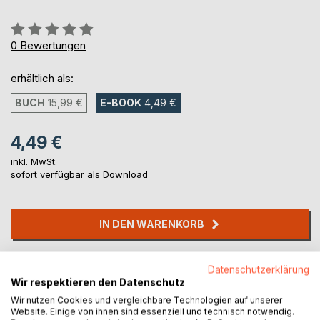
Bewertung::
0%
0
Bewertungen
erhältlich als:
BUCH
15,99 €
E-BOOK
4,49 €
4,49 €
inkl. MwSt.
sofort verfügbar als Download
IN DEN WARENKORB
Auf die Merkliste
Datenschutzerklärung
Titel bewerten
Wir respektieren den Datenschutz
Wir nutzen Cookies und vergleichbare Technologien auf unserer
Website. Einige von ihnen sind essenziell und technisch notwendig.