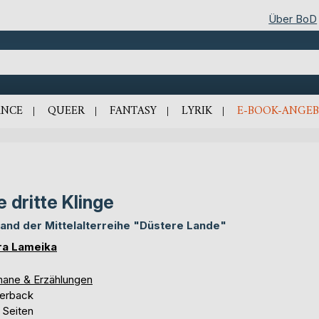
Über BoD
NCE
QUEER
FANTASY
LYRIK
E-BOOK-ANGEB
e dritte Klinge
Band der Mittelalterreihe "Düstere Lande"
ra Lameika
ane & Erzählungen
erback
 Seiten