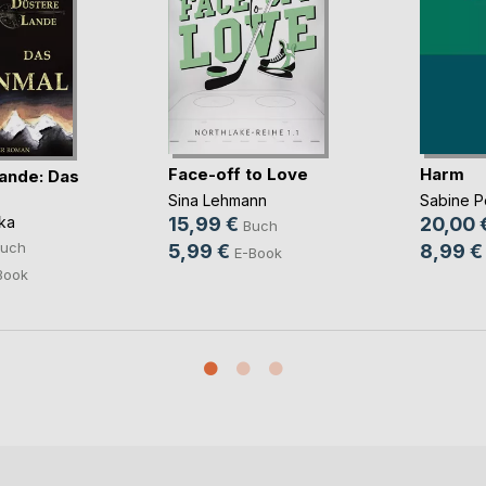
Face-off to Love
Harm
ande: Das
Sina Lehmann
Sabine 
ka
15,99 €
20,00 
Buch
uch
5,99 €
8,99 €
E-Book
Book