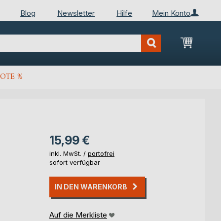
Blog
Newsletter
Hilfe
Mein Konto
Mein Wa
OTE %
15,99 €
inkl. MwSt. /
portofrei
sofort verfügbar
IN DEN WARENKORB
Auf die Merkliste