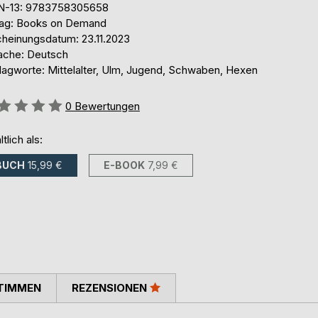
N-13: 9783758305658
lag: Books on Demand
cheinungsdatum: 23.11.2023
ache: Deutsch
lagworte: Mittelalter, Ulm, Jugend, Schwaben, Hexen
ertung::
0
Bewertungen
ltlich als:
BUCH
15,99 €
E-BOOK
7,99 €
TIMMEN
REZENSIONEN