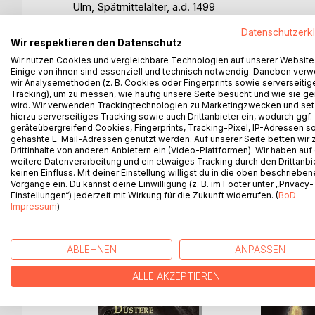
Ulm, Spätmittelalter, a.d. 1499
Datenschutzerk
Der junge Mathes wurde in den Schwabenkrieg am
Wir respektieren den Datenschutz
ein Ulmer Spital. Seine Freundin Ennlin begleitet 
Wir nutzen Cookies und vergleichbare Technologien auf unserer Website
Hass auf die Inquisition.
Einige von ihnen sind essenziell und technisch notwendig. Daneben ver
wir Analysemethoden (z. B. Cookies oder Fingerprints sowie serverseitig
Tracking), um zu messen, wie häufig unsere Seite besucht und wie sie ge
Während sich die beiden Jugendlichen vor einem 
wird. Wir verwenden Trackingtechnologien zu Marketingzwecken und se
Ehe sie sich versehen, geraten Ennlin und Mathes 
hierzu serverseitiges Tracking sowie auch Drittanbieter ein, wodurch ggf.
schließlich der Krieg einholt ...
geräteübergreifend Cookies, Fingerprints, Tracking-Pixel, IP-Adressen s
gehashte E-Mail-Adressen genutzt werden. Auf unserer Seite betten wir
Drittinhalte von anderen Anbietern ein (Video-Plattformen). Wir haben auf
Nach "Das Mahnmal" und "Schatten des Zorns" der 
weitere Datenverarbeitung und ein etwaiges Tracking durch den Drittanbi
keinen Einfluss. Mit deiner Einstellung willigst du in die oben beschriebe
Vorgänge ein. Du kannst deine Einwilligung (z. B. im Footer unter „Privacy-
Einstellungen“) jederzeit mit Wirkung für die Zukunft widerrufen. (
BoD-
Impressum
)
WEITERE TITEL BEI
Bo
ABLEHNEN
ANPASSEN
ALLE AKZEPTIEREN