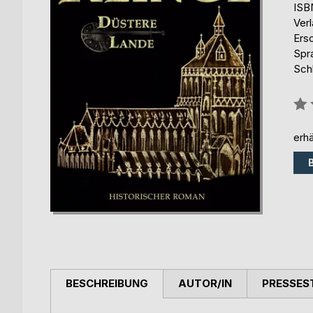
ISB
Ver
Ers
Spr
Sch
Bew
0%
erhä
BESCHREIBUNG
AUTOR/IN
PRESSES