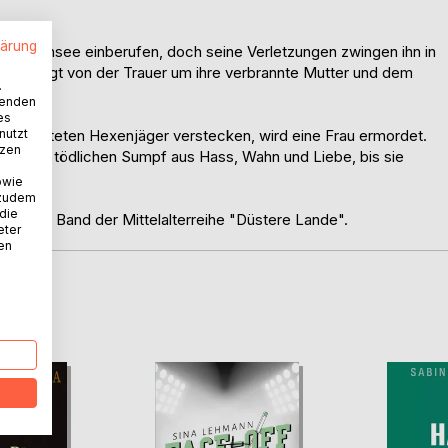
lärung
 Bodensee einberufen, doch seine Verletzungen zwingen ihn in
ihn, geplagt von der Trauer um ihre verbrannte Mutter und dem
.
wenden
es
nutzt
gefürchteten Hexenjäger verstecken, wird eine Frau ermordet.
tzen
in einen tödlichen Sumpf aus Hass, Wahn und Liebe, bis sie
owie
 zudem
 die
dritte Band der Mittelalterreihe "Düstere Lande".
eter
nen
D