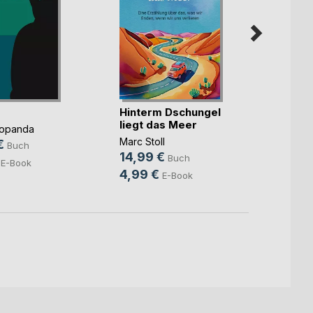
Hinterm Dschungel
Meist
liegt das Meer
Popanda
David 
Marc Stoll
€
10,9
Buch
14,99 €
Buch
E-Book
4,99 €
E-Book