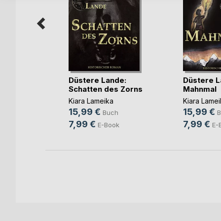
he Wort
Düstere Lande:
Düstere L
e
Schatten des Zorns
Mahnmal
h
Kiara Lameika
Kiara Lamei
ok
15,99 €
15,99 €
Buch
B
7,99 €
7,99 €
E-Book
E-