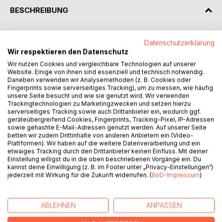
BESCHREIBUNG
Hast Du Dich innerlich schon einmal so gefühlt, als wäre
Datenschutzerklärung
dein Leben eine Fahrt auf der Autobahn und die Abfahrt
Wir respektieren den Datenschutz
führt dich zu einem Kreisverkehr und du weißt nicht mehr
Wir nutzen Cookies und vergleichbare Technologien auf unserer
weiter?
Website. Einige von ihnen sind essenziell und technisch notwendig.
Daneben verwenden wir Analysemethoden (z. B. Cookies oder
Fingerprints sowie serverseitiges Tracking), um zu messen, wie häufig
So erging es mir über viele Jahre. Und ich werde Dir
unsere Seite besucht und wie sie genutzt wird. Wir verwenden
erzählen warum und wo ich meinen Kompass wieder fand.
Trackingtechnologien zu Marketingzwecken und setzen hierzu
serverseitiges Tracking sowie auch Drittanbieter ein, wodurch ggf.
geräteübergreifend Cookies, Fingerprints, Tracking-Pixel, IP-Adressen
Dieses Buch darf Dich begleiten, zu Lösungen, die
sowie gehashte E-Mail-Adressen genutzt werden. Auf unserer Seite
dauerhaft sind.
betten wir zudem Drittinhalte von anderen Anbietern ein (Video-
Plattformen). Wir haben auf die weitere Datenverarbeitung und ein
etwaiges Tracking durch den Drittanbieter keinen Einfluss. Mit deiner
Einstellung willigst du in die oben beschriebenen Vorgänge ein. Du
Herzlichst,
kannst deine Einwilligung (z. B. im Footer unter „Privacy-Einstellungen“)
Deine Gabriela
jederzeit mit Wirkung für die Zukunft widerrufen. (
BoD-Impressum
)
AUTOR/IN
ABLEHNEN
ANPASSEN