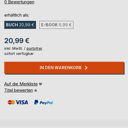
0%
0
Bewertungen
erhältlich als:
BUCH
20,99 €
E-BOOK
6,99 €
20,99 €
inkl. MwSt. /
portofrei
sofort verfügbar
IN DEN WARENKORB
Auf die Merkliste
Titel bewerten