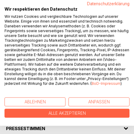
Datenschutzerklärung
Wir respektieren den Datenschutz
Wir nutzen Cookies und vergleichbare Technologien auf unserer
Website. Einige von ihnen sind essenziell und technisch notwendig.
Daneben verwenden wir Analysemethoden (z. B. Cookies oder
Fingerprints sowie serverseitiges Tracking), um zu messen, wie häufig
unsere Seite besucht und wie sie genutzt wird. Wir verwenden
BESCHREIBUNG
Trackingtechnologien zu Marketingzwecken und setzen hierzu
serverseitiges Tracking sowie auch Drittanbieter ein, wodurch ggf.
geräteübergreifend Cookies, Fingerprints, Tracking-Pixel, IP-Adressen
sowie gehashte E-Mail-Adressen genutzt werden. Auf unserer Seite
Auf der Grundlage von D'Artagnans Erinnerungen (frz. Les
betten wir zudem Drittinhalte von anderen Anbietern ein (Video-
Mémoires de d'Artagnan), einer Biographie, die von Gatien
Plattformen). Wir haben auf die weitere Datenverarbeitung und ein
etwaiges Tracking durch den Drittanbieter keinen Einfluss. Mit deiner
de Courtilz de Sandras um 1700 verfasst wurde, schrieb
Einstellung willigst du in die oben beschriebenen Vorgänge ein. Du
Alexandre Dumas, der Ältere den Roman 'Die drei
kannst deine Einwilligung (z. B. im Footer unter „Privacy-Einstellungen“)
Musketiere' als ersten Teil seiner Trilogie über d'Artagnan
jederzeit mit Wirkung für die Zukunft widerrufen. (
BoD-Impressum
)
und seine Freunde, der 1844 zunächst artikelweise
veröffentlicht wurde.
ABLEHNEN
ANPASSEN
AUTOR/IN
ALLE AKZEPTIEREN
PRESSESTIMMEN