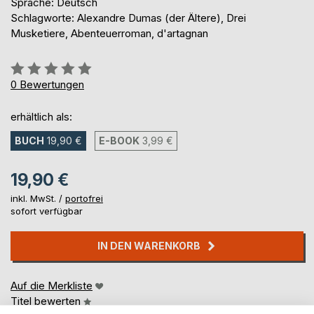
Sprache: Deutsch
Schlagworte: Alexandre Dumas (der Ältere), Drei
Musketiere, Abenteuerroman, d'artagnan
Bewertung::
0%
0
Bewertungen
erhältlich als:
BUCH
19,90 €
E-BOOK
3,99 €
19,90 €
inkl. MwSt. /
portofrei
sofort verfügbar
IN DEN WARENKORB
Auf die Merkliste
Titel bewerten