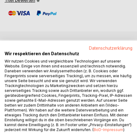
Titel bewerten
BESCHREIBUNG
Datenschutzerklärung
Wir respektieren den Datenschutz
Wir nutzen Cookies und vergleichbare Technologien auf unserer
Frenssen lebte von 1863 bis 1945. Er war Pastor,
Website. Einige von ihnen sind essenziell und technisch notwendig.
Schriftsteller mit Millionenauflage, warb in den USA,
Daneben verwenden wir Analysemethoden (z. B. Cookies oder
Fingerprints sowie serverseitiges Tracking), um zu messen, wie häufig
inoffiziell unterstützt von der Regierung und
unsere Seite besucht und wie sie genutzt wird. Wir verwenden
Reichspräsident Friedrich Ebert, für die Weimarer Republik,
Trackingtechnologien zu Marketingzwecken und setzen hierzu
wandte sich dann den Nationalsozialisten zu und versuchte
serverseitiges Tracking sowie auch Drittanbieter ein, wodurch ggf.
geräteübergreifend Cookies, Fingerprints, Tracking-Pixel, IP-Adressen
fortan sich und sein Werk als schon immer dieser
sowie gehashte E-Mail-Adressen genutzt werden. Auf unserer Seite
politischen Richtung zugehörig hinzustellen und
betten wir zudem Drittinhalte von anderen Anbietern ein (Video-
umzudeuten.
Plattformen). Wir haben auf die weitere Datenverarbeitung und ein
etwaiges Tracking durch den Drittanbieter keinen Einfluss. Mit deiner
Mit dem 1901 erschienenen Roman 'Jörn Uhl' setzte eine
Einstellung willigst du in die oben beschriebenen Vorgänge ein. Du
regelrechte Frenssen-Manie in Deutschland ein. Junge
kannst deine Einwilligung (z. B. im Footer unter „Privacy-Einstellungen“)
Menschen und Frauen feierten das Werk enthusiastisch.
jederzeit mit Wirkung für die Zukunft widerrufen. (
BoD-Impressum
)
Als 1905 das Werk 'Hilligenlei' herauskam setzte eine