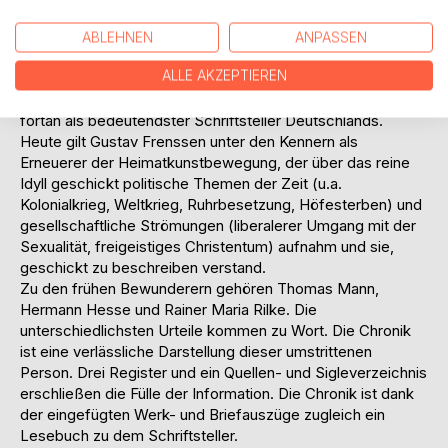
beispiellose öffentliche Auseinandersetzung über den
Autor ein. Erotismus, Liberalismus, Verrat der Heimatkunst
ABLEHNEN
ANPASSEN
wurde dem Autor vorgeworfen. Andere feierten ihn als
ALLE AKZEPTIEREN
einen Autor, der gegen verlogene Konventionen und für die
Emanzipation der Frau anschrieb. Für das Ausland galt er
fortan als bedeutendster Schriftsteller Deutschlands.
Heute gilt Gustav Frenssen unter den Kennern als
Erneuerer der Heimatkunstbewegung, der über das reine
Idyll geschickt politische Themen der Zeit (u.a.
Kolonialkrieg, Weltkrieg, Ruhrbesetzung, Höfesterben) und
gesellschaftliche Strömungen (liberalerer Umgang mit der
Sexualität, freigeistiges Christentum) aufnahm und sie,
geschickt zu beschreiben verstand.
Zu den frühen Bewunderern gehören Thomas Mann,
Hermann Hesse und Rainer Maria Rilke. Die
unterschiedlichsten Urteile kommen zu Wort. Die Chronik
ist eine verlässliche Darstellung dieser umstrittenen
Person. Drei Register und ein Quellen- und Sigleverzeichnis
erschließen die Fülle der Information. Die Chronik ist dank
der eingefügten Werk- und Briefauszüge zugleich ein
Lesebuch zu dem Schriftsteller.