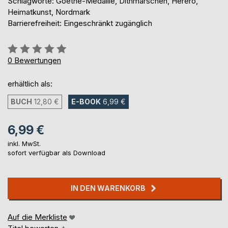
Schlagworte: Goethe-Medaille, Dithmarschen, Herero,
Heimatkunst, Nordmark
Barrierefreiheit: Eingeschränkt zugänglich
Bewertung::
0%
0
Bewertungen
erhältlich als:
BUCH
12,80 €
E-BOOK
6,99 €
6,99 €
inkl. MwSt.
sofort verfügbar als Download
IN DEN WARENKORB
Auf die Merkliste