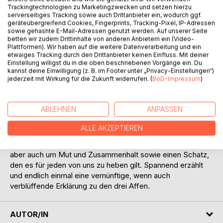
Trackingtechnologien zu Marketingzwecken und setzen hierzu
serverseitiges Tracking sowie auch Drittanbieter ein, wodurch ggf.
geräteübergreifend Cookies, Fingerprints, Tracking-Pixel, IP-Adressen
sowie gehashte E-Mail-Adressen genutzt werden. Auf unserer Seite
betten wir zudem Drittinhalte von anderen Anbietern ein (Video-
BESCHREIBUNG
Plattformen). Wir haben auf die weitere Datenverarbeitung und ein
etwaiges Tracking durch den Drittanbieter keinen Einfluss. Mit deiner
Einstellung willigst du in die oben beschriebenen Vorgänge ein. Du
Die wahre Geschichte über Die drei Affen
kannst deine Einwilligung (z. B. im Footer unter „Privacy-Einstellungen“)
jederzeit mit Wirkung für die Zukunft widerrufen. (
BoD-Impressum
)
Wer kennt sie nicht, die drei Affen? Einer sieht nichts, einer
hört nichts, einer sagt nichts. Doch wer denkt sich so
ABLEHNEN
ANPASSEN
etwas aus und vor allem: Was soll es bedeuten? Genau
diese Frage wird in der Abenteuergeschichte um die drei
ALLE AKZEPTIEREN
Affenkinder Fritz, Fanni und Floh überraschend
beantwortet. Alles dreht sich hierbei um Spaß und Spiel,
aber auch um Mut und Zusammenhalt sowie einen Schatz,
den es für jeden von uns zu heben gilt. Spannend erzählt
und endlich einmal eine vernünftige, wenn auch
verblüffende Erklärung zu den drei Affen.
AUTOR/IN