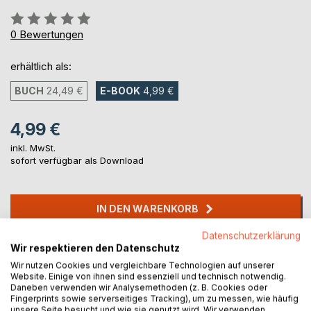
Bewertung::
0%
0
Bewertungen
erhältlich als:
BUCH
24,49 €
E-BOOK
4,99 €
4,99 €
inkl. MwSt.
sofort verfügbar als Download
IN DEN WARENKORB
Datenschutzerklärung
Auf die Merkliste
Wir respektieren den Datenschutz
Titel bewerten
Wir nutzen Cookies und vergleichbare Technologien auf unserer
Website. Einige von ihnen sind essenziell und technisch notwendig.
Daneben verwenden wir Analysemethoden (z. B. Cookies oder
Fingerprints sowie serverseitiges Tracking), um zu messen, wie häufig
unsere Seite besucht und wie sie genutzt wird. Wir verwenden