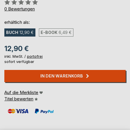
Bewertung::
0%
0
Bewertungen
erhältlich als:
BUCH
12,90 €
E-BOOK
6,49 €
12,90 €
inkl. MwSt. /
portofrei
sofort verfügbar
IN DEN WARENKORB
Auf die Merkliste
Titel bewerten