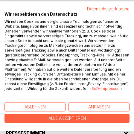
Datenschutzerklärung
BESCHREIBUNG
Wir respektieren den Datenschutz
Wir nutzen Cookies und vergleichbare Technologien auf unserer
Website. Einige von ihnen sind essenziell und technisch notwendig.
Herold zu Moschdehner fand im Jahre 2008 ein Buch aus
Daneben verwenden wir Analysemethoden (z. B. Cookies oder
Fingerprints sowie serverseitiges Tracking), um zu messen, wie häufig
dem 14. Jahrhundert in der Bobitzer Bibliothek. Dieses
unsere Seite besucht und wie sie genutzt wird. Wir verwenden
stellte sich als Werk dreier Frauen aus einem Hexenzirkel
Trackingtechnologien zu Marketingzwecken und setzen hierzu
heraus.
serverseitiges Tracking sowie auch Drittanbieter ein, wodurch ggf.
geräteübergreifend Cookies, Fingerprints, Tracking-Pixel, IP-Adressen
Diese gaben ihren Schwestern 60 Tage auf, was sie zu
sowie gehashte E-Mail-Adressen genutzt werden. Auf unserer Seite
essen hätten um schlank und rank ihr Werk zu tun.
betten wir zudem Drittinhalte von anderen Anbietern ein (Video-
Herold zu Moschdehner hat die strikten Nahrungslehren
Plattformen). Wir haben auf die weitere Datenverarbeitung und ein
etwaiges Tracking durch den Drittanbieter keinen Einfluss. Mit deiner
genauso wiedergegeben, wie er sie lesen konnte.
Einstellung willigst du in die oben beschriebenen Vorgänge ein. Du
Hier haben Sie also nun die Möglichkeit in sehr kurzer Zeit
kannst deine Einwilligung (z. B. im Footer unter „Privacy-Einstellungen“)
sehr viele Kilos zu verlieren. Sie müssen sich nur 60 Tage
jederzeit mit Wirkung für die Zukunft widerrufen. (
BoD-Impressum
)
strikt an die Vorgaben halten. Schaffen Sie das? Etliche
erfolgreiche Menschen können nicht irren!
ABLEHNEN
ANPASSEN
AUTOR/IN
ALLE AKZEPTIEREN
PRESSESTIMMEN