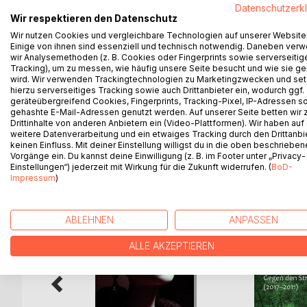
Die Autorin Ilona E. Schwartz befasst sich in ihr
Datenschutzerk
Ein-Euro-Jobs, Zeitarbeit und Personalleasing.
Wir respektieren den Datenschutz
Die in den Beiträgen genannten Ereignisse solle
Wir nutzen Cookies und vergleichbare Technologien auf unserer Website
Einige von ihnen sind essenziell und technisch notwendig. Daneben ver
Mitteln der Staat, oder so manche Firma, gegen 
wir Analysemethoden (z. B. Cookies oder Fingerprints sowie serverseitig
zahlreiche Interviews mit Arbeitslosen oder Bezie
Tracking), um zu messen, wie häufig unsere Seite besucht und wie sie ge
Den Epilog bilden einige literarische Beigaben: V
wird. Wir verwenden Trackingtechnologien zu Marketingzwecken und se
aussehen könnte.
hierzu serverseitiges Tracking sowie auch Drittanbieter ein, wodurch ggf.
geräteübergreifend Cookies, Fingerprints, Tracking-Pixel, IP-Adressen s
gehashte E-Mail-Adressen genutzt werden. Auf unserer Seite betten wir
Drittinhalte von anderen Anbietern ein (Video-Plattformen). Wir haben auf
weitere Datenverarbeitung und ein etwaiges Tracking durch den Drittanbi
keinen Einfluss. Mit deiner Einstellung willigst du in die oben beschriebe
WEITERE TITEL BEI
Bo
Vorgänge ein. Du kannst deine Einwilligung (z. B. im Footer unter „Privacy-
Einstellungen“) jederzeit mit Wirkung für die Zukunft widerrufen. (
BoD-
Impressum
)
ABLEHNEN
ANPASSEN
ALLE AKZEPTIEREN