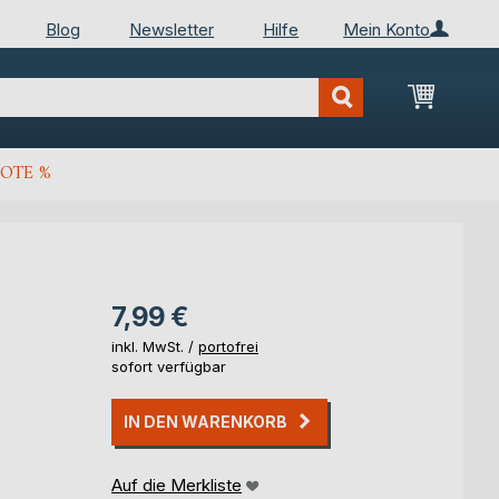
Blog
Newsletter
Hilfe
Mein Konto
Mein Wa
OTE %
7,99 €
inkl. MwSt. /
portofrei
sofort verfügbar
IN DEN WARENKORB
Auf die Merkliste