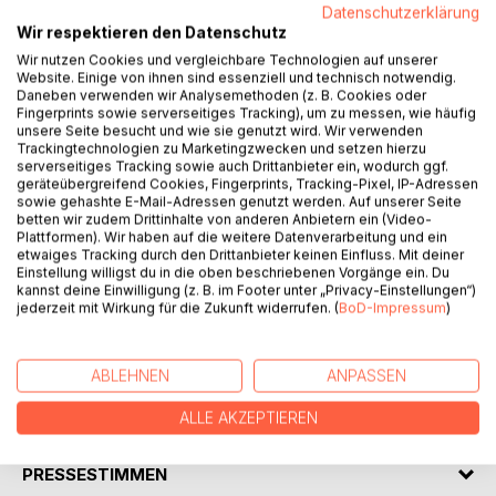
Datenschutzerklärung
Wir respektieren den Datenschutz
BESCHREIBUNG
Wir nutzen Cookies und vergleichbare Technologien auf unserer
Website. Einige von ihnen sind essenziell und technisch notwendig.
Daneben verwenden wir Analysemethoden (z. B. Cookies oder
Fingerprints sowie serverseitiges Tracking), um zu messen, wie häufig
Ich stoppe den Dämmbaustil! Heute wird genehmigt, was
unsere Seite besucht und wie sie genutzt wird. Wir verwenden
überwiegend nicht funktioniert! Ich zeige den Weg zum 100
Trackingtechnologien zu Marketingzwecken und setzen hierzu
Prozent Haus!
serverseitiges Tracking sowie auch Drittanbieter ein, wodurch ggf.
geräteübergreifend Cookies, Fingerprints, Tracking-Pixel, IP-Adressen
Das heutige nicht funktionierende U-Wert-Bauen, ist das
sowie gehashte E-Mail-Adressen genutzt werden. Auf unserer Seite
unnatürlichste, ungesündeste, bauschadensträchtigste,
betten wir zudem Drittinhalte von anderen Anbietern ein (Video-
kostenintensivste und unwirtschaftlichste Sondermüllbauen
Plattformen). Wir haben auf die weitere Datenverarbeitung und ein
etwaiges Tracking durch den Drittanbieter keinen Einfluss. Mit deiner
in der Jahrtausende alten Baugeschichte.
Einstellung willigst du in die oben beschriebenen Vorgänge ein. Du
Ich stelle das Bauen auf den Prüfstand!
kannst deine Einwilligung (z. B. im Footer unter „Privacy-Einstellungen“)
Die Baurevolution, ist der Übergang vom U-Wert-Bauen,
jederzeit mit Wirkung für die Zukunft widerrufen. (
BoD-Impressum
)
zum
U-Wert Effektivbauen!
ABLEHNEN
ANPASSEN
AUTOR/IN
ALLE AKZEPTIEREN
PRESSESTIMMEN