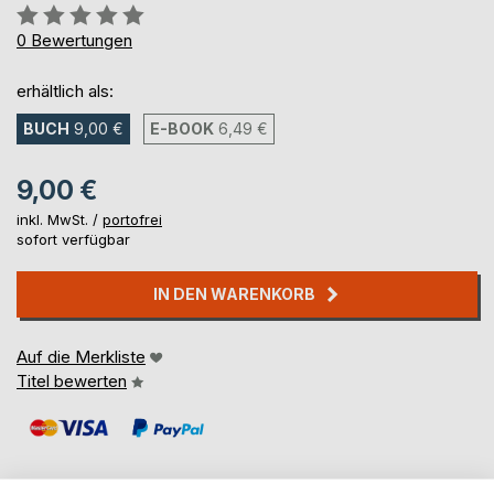
Bewertung::
0%
0
Bewertungen
erhältlich als:
BUCH
9,00 €
E-BOOK
6,49 €
9,00 €
inkl. MwSt. /
portofrei
sofort verfügbar
IN DEN WARENKORB
Auf die Merkliste
Titel bewerten