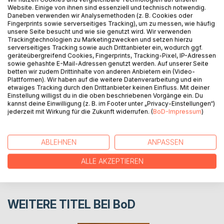
Website. Einige von ihnen sind essenziell und technisch notwendig.
Ein Forscher begibt sich auf die Suche nach einem alten
Daneben verwenden wir Analysemethoden (z. B. Cookies oder
Buch, um allen zu zeigen, dass an jedem Mythos etwas
Fingerprints sowie serverseitiges Tracking), um zu messen, wie häufig
unsere Seite besucht und wie sie genutzt wird. Wir verwenden
Wahres dran ist. Während er auf der Suche nach dem Buch
Trackingtechnologien zu Marketingzwecken und setzen hierzu
ist, zieht er die Aufmerksamkeit von einer Gruppe an, die
serverseitiges Tracking sowie auch Drittanbieter ein, wodurch ggf.
das Buch ebenfalls für ihre eigenen Zwecke nutzen wollen.
geräteübergreifend Cookies, Fingerprints, Tracking-Pixel, IP-Adressen
sowie gehashte E-Mail-Adressen genutzt werden. Auf unserer Seite
betten wir zudem Drittinhalte von anderen Anbietern ein (Video-
Plattformen). Wir haben auf die weitere Datenverarbeitung und ein
AUTOR/IN
etwaiges Tracking durch den Drittanbieter keinen Einfluss. Mit deiner
Einstellung willigst du in die oben beschriebenen Vorgänge ein. Du
kannst deine Einwilligung (z. B. im Footer unter „Privacy-Einstellungen“)
PRESSESTIMMEN
jederzeit mit Wirkung für die Zukunft widerrufen. (
BoD-Impressum
)
REZENSIONEN
ABLEHNEN
ANPASSEN
ALLE AKZEPTIEREN
WEITERE TITEL BEI
BoD