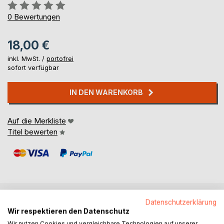
Bewertung::
0%
0
Bewertungen
18,00 €
inkl. MwSt. /
portofrei
sofort verfügbar
IN DEN WARENKORB
Auf die Merkliste
Titel bewerten
Datenschutzerklärung
BESCHREIBUNG
Wir respektieren den Datenschutz
Wir nutzen Cookies und vergleichbare Technologien auf unserer