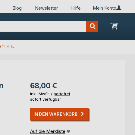
Blog
Newsletter
Hilfe
Mein Konto
Mein Wa
OTE %
n
68,00 €
inkl. MwSt. /
portofrei
sofort verfügbar
IN DEN WARENKORB
Auf die Merkliste