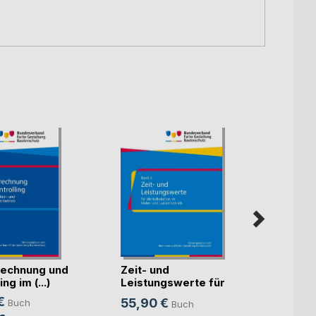
echnung und
Zeit- und
Künst
ng im (...)
Leistungswerte für
Intell
die K(...)
€
55,90 €
Buch
Buch
Mitte
Sven S