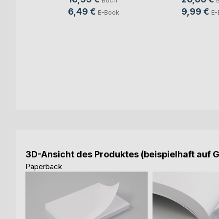
Buch
ch
6,49 €
9,99 €
E-Book
E-
ook
3D-Ansicht des Produktes (beispielhaft auf 
Paperback