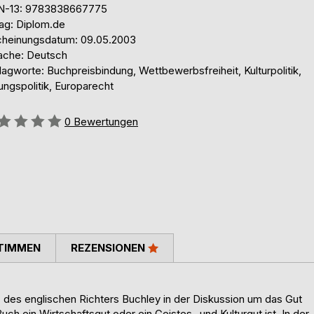
N-13: 9783838667775
lag: Diplom.de
cheinungsdatum: 09.05.2003
ache: Deutsch
agworte: Buchpreisbindung, Wettbewerbsfreiheit, Kulturpolitik,
ungspolitik, Europarecht
ertung::
0
Bewertungen
TIMMEN
REZENSIONEN
Satz des englischen Richters Buchley in der Diskussion um das Gut
ch ein Wirtschaftsgut oder ein Geistes- und Kulturgut ist. In der