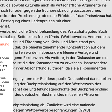
h, da sowohl kulturelle auch als wirtschaftliche Argumente ins
 sich für oder gegen die Buchpreisbindung auszusprechen.
itiker der Preisbindung, ob diese Effekte auf das Preisniveau hat
e Festlegung eines Ladenpreises mit einer
ar ist.
tbewerbsrechtliche Gleichbehandlung des Wirtschaftsgutes Buch
mit auf die Seite eines freien (Preis-)Wettbewerbs. Andererseits
elvielfalt und Förderung von Klein- und Mittelstand pro
lärung
d geführt, daß die ohnehin zunehmende Konzentration auf dem
r verschärfen würde. Insbesondere kleinere Verlage und
.
ihre eigene Existenz an. Als weitere, in der Diskussion um die
wenden
es
ssengruppe ist die der Konsumenten zu erwähnen. Insbesondere
nutzt
ng oder ihrer Abschaffung zu tragen, da sie als Konsumenten
tzen
owie
preisbindungssystem der Bundesrepublik Deutschland darzustellen
 zudem
 die Wirkung der Buchpreisbindung auf den Wettbewerb des
 die
wird zunächst die Entstehungsgeschichte der Buchpreisbindung
eter
e Struktur des deutschen Buchmarktes mit seinen Akteuren
nen
kte der Buchpreisbindung ab. Zunächst wird eine nationale
dem Gesetz gegen Wettbewerbsbeschränkungen (GWB)