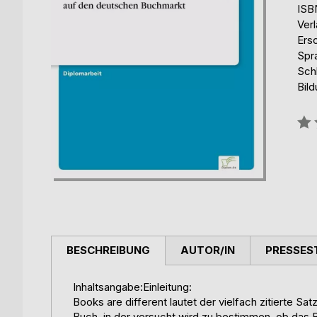
ISB
Ver
Ers
Spr
Schl
Bild
Bew
0%
BESCHREIBUNG
AUTOR/IN
PRESSES
Inhaltsangabe:Einleitung:
Books are different lautet der vielfach zitierte 
Buch, in der versucht wird zu bestimmen, ob das Bu