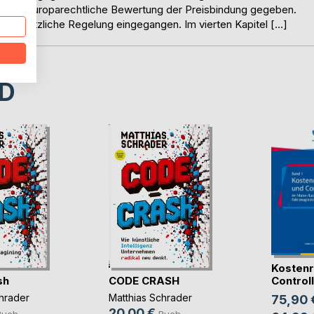
r die europarechtliche Bewertung der Preisbindung gegeben.
te gesetzliche Regelung eingegangen. Im vierten Kapitel […]
D
Kostenr
sh
CODE CRASH
Controlli
hrader
Matthias Schrader
75,90 
20,00 €