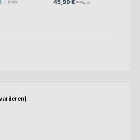
€
45,99 €
E-Book
E-Book
24,9
18,9
variieren)