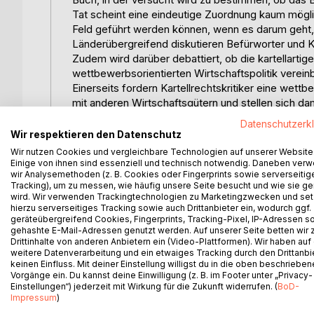
Tat scheint eine eindeutige Zuordnung kaum möglic
Feld geführt werden können, wenn es darum geht,
Länderübergreifend diskutieren Befürworter und Kr
Zudem wird darüber debattiert, ob die kartellartig
wettbewerbsorientierten Wirtschaftspolitik vereinb
Einerseits fordern Kartellrechtskritiker eine wet
mit anderen Wirtschaftsgütern und stellen sich da
führen Verleger und Buchhändler Argumente wie Tit
Datenschutzerk
Buchpreisbindung an. Darüber hinaus wird ins Fel
Wir respektieren den Datenschutz
gesamten Buchmarkt sich ohne Preisbindung weite
Wir nutzen Cookies und vergleichbare Technologien auf unserer Website
Buchhändler sehen diese als wachsende Gefahr für 
Einige von ihnen sind essenziell und technisch notwendig. Daneben ver
wir Analysemethoden (z. B. Cookies oder Fingerprints sowie serverseitig
Buchpreisbindung häufig vernachlässigte, Intere
Tracking), um zu messen, wie häufig unsere Seite besucht und wie sie ge
diese haben die Konsequenzen der Buchpreisbindu
wird. Wir verwenden Trackingtechnologien zu Marketingzwecken und se
den Preis zu bezahlen haben.
hierzu serverseitiges Tracking sowie auch Drittanbieter ein, wodurch ggf.
geräteübergreifend Cookies, Fingerprints, Tracking-Pixel, IP-Adressen s
Zielsetzung dieser Arbeit ist es daher, das Buch
gehashte E-Mail-Adressen genutzt werden. Auf unserer Seite betten wir
und vor dem Hintergrund der skizzierten Debatte
Drittinhalte von anderen Anbietern ein (Video-Plattformen). Wir haben auf
Buchmarktes zu untersuchen. Im zweiten Kapitel 
weitere Datenverarbeitung und ein etwaiges Tracking durch den Drittanbi
bis hin zum aktuellen System beschrieben und di
keinen Einfluss. Mit deiner Einstellung willigst du in die oben beschriebe
Vorgänge ein. Du kannst deine Einwilligung (z. B. im Footer unter „Privacy-
aufgezeigt.
Einstellungen“) jederzeit mit Wirkung für die Zukunft widerrufen. (
BoD-
Das dritte Kapitel stellt auf die rechtlichen Aspe
Impressum
)
rechtliche Einordnung der Preisbindung nach 