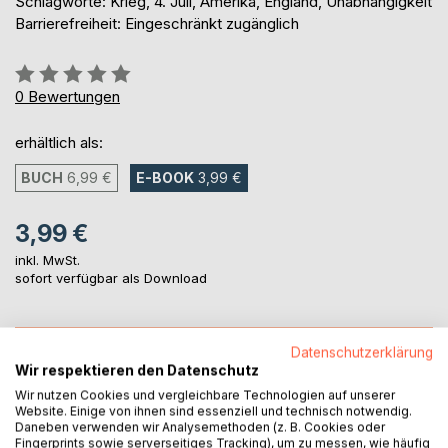
Schlagworte: Krieg, 4. Juli, Amerika, England, Unabhängigkeit
Barrierefreiheit: Eingeschränkt zugänglich
Bewertung::
0%
0
Bewertungen
erhältlich als:
BUCH
6,99 €
E-BOOK
3,99 €
3,99 €
inkl. MwSt.
sofort verfügbar als Download
IN DEN WARENKORB
Datenschutzerklärung
Wir respektieren den Datenschutz
Wir nutzen Cookies und vergleichbare Technologien auf unserer
Auf die Merkliste
Website. Einige von ihnen sind essenziell und technisch notwendig.
Titel bewerten
Daneben verwenden wir Analysemethoden (z. B. Cookies oder
Fingerprints sowie serverseitiges Tracking), um zu messen, wie häufig