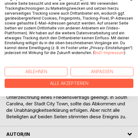
unsere Seite besucht und wie sie genutzt wird. Wir verwenden
Trackingtechnologien zu Marketingzwecken und setzen hierzu
serverseitiges Tracking sowie auch Drittanbieter ein, wodurch ggf.
geräteübergreifend Cookies, Fingerprints, Tracking-Pixel, IP-Adressen
sowie gehashte E-Mail-Adressen genutzt werden. Auf unserer Seite
betten wir zudem Drittinhalte von anderen Anbietern ein (Video-
Plattformen). Wir haben auf die weitere Datenverarbeitung und ein
etwaiges Tracking durch den Drittanbieter keinen Einfluss. Mit deiner
BESCHREIBUNG
Einstellung willigst du in die oben beschriebenen Vorgänge ein. Du
kannst deine Einwilligung (z. B. im Footer unter „Privacy-Einstellungen“)
jederzeit mit Wirkung für die Zukunft widerrufen. (
BoD-Impressum
)
Die Brücke zum Verrat
Ende 1774. Der blutige Krieg zwischen England und den
ABLEHNEN
ANPASSEN
neuen Kolonialstaaten im jungen Amerika, stand kurz vor
ALLE AKZEPTIEREN
seinem Schluss. King George und der Truppenkommandant
der Unionsmiliz General Martin Wayne, halten sich auf die
Unterzeichnung eines Friedensvertrags geeinigt. In South
Carolina, der Stadt City Town, sollte das Abkommen und
die Unabhängigkeitserklärung erfolgen. Aber nicht alle
Beteiligten auf beiden Seiten stimmten diese Ereignis zu.
AUTOR/IN