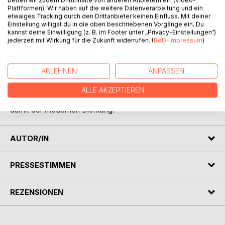
Plattformen). Wir haben auf die weitere Datenverarbeitung und ein
etwaiges Tracking durch den Drittanbieter keinen Einfluss. Mit deiner
BESCHREIBUNG
Einstellung willigst du in die oben beschriebenen Vorgänge ein. Du
kannst deine Einwilligung (z. B. im Footer unter „Privacy-Einstellungen“)
jederzeit mit Wirkung für die Zukunft widerrufen. (
BoD-Impressum
)
Edgar Allan Poe (geboren 19. Januar 1809 in Boston,
Massachusetts, USA; gestorben 7. Oktober 1849 in
Baltimore, Maryland) war ein US-amerikanischer
ABLEHNEN
ANPASSEN
Schriftsteller. Er prägte entscheidend die Genres der
Kriminalliteratur, der Science-Fiction und der Horrorliteratur.
ALLE AKZEPTIEREN
Seine Poesie wurde zum Fundament des Symbolismus und
damit der modernen Dichtung.
AUTOR/IN
PRESSESTIMMEN
REZENSIONEN