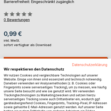
Barrierefreiheit: Eingeschränkt zugänglich
Bewertung::
0%
0
Bewertungen
0,99 €
inkl. MwSt.
sofort verfügbar als Download
IN DEN WARENKORB
Datenschutzerklärung
Wir respektieren den Datenschutz
Wir nutzen Cookies und vergleichbare Technologien auf unserer
Auf die Merkliste
Website. Einige von ihnen sind essenziell und technisch notwendig.
Titel bewerten
Daneben verwenden wir Analysemethoden (z. B. Cookies oder
Fingerprints sowie serverseitiges Tracking), um zu messen, wie häufig
unsere Seite besucht und wie sie genutzt wird. Wir verwenden
Trackingtechnologien zu Marketingzwecken und setzen hierzu
serverseitiges Tracking sowie auch Drittanbieter ein, wodurch ggf.
geräteübergreifend Cookies, Fingerprints, Tracking-Pixel, IP-Adressen
sowie gehashte E-Mail-Adressen genutzt werden. Auf unserer Seite
betten wir zudem Drittinhalte von anderen Anbietern ein (Video-