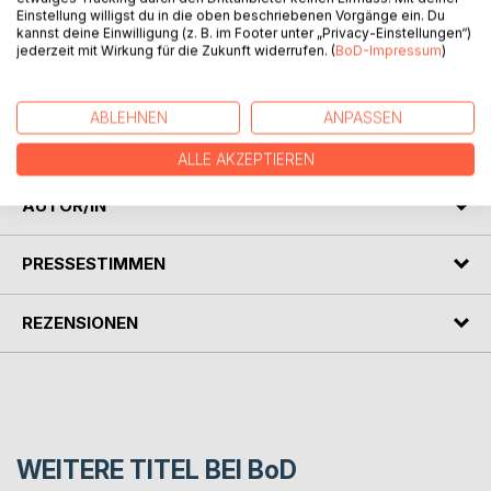
deutscher Schriftsteller und Pädagoge. Zschokke
Einstellung willigst du in die oben beschriebenen Vorgänge ein. Du
wanderte in die Schweiz aus und übernahm dort zahlreiche
kannst deine Einwilligung (z. B. im Footer unter „Privacy-Einstellungen“)
politische Ämter.
jederzeit mit Wirkung für die Zukunft widerrufen. (
BoD-Impressum
)
Heinrich Zschokke war zu seiner Zeit einer der
ABLEHNEN
ANPASSEN
meistgelesenen deutschsprachigen Schriftsteller und
begeisterten vor allem seine Novellen ein großes Publikum.
ALLE AKZEPTIEREN
AUTOR/IN
PRESSESTIMMEN
REZENSIONEN
WEITERE TITEL BEI
BoD