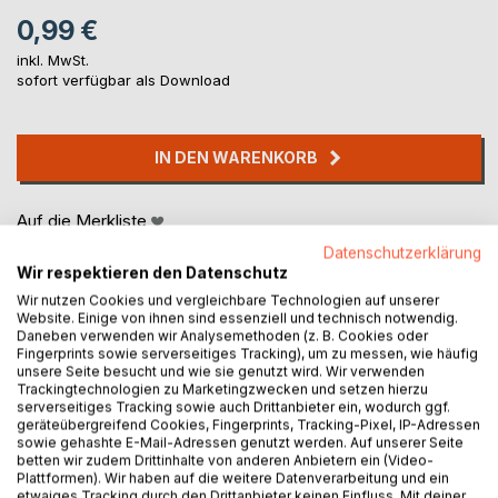
0,99 €
inkl. MwSt.
sofort verfügbar als Download
IN DEN WARENKORB
Auf die Merkliste
Titel bewerten
Datenschutzerklärung
Wir respektieren den Datenschutz
Wir nutzen Cookies und vergleichbare Technologien auf unserer
Website. Einige von ihnen sind essenziell und technisch notwendig.
Daneben verwenden wir Analysemethoden (z. B. Cookies oder
Fingerprints sowie serverseitiges Tracking), um zu messen, wie häufig
unsere Seite besucht und wie sie genutzt wird. Wir verwenden
Trackingtechnologien zu Marketingzwecken und setzen hierzu
serverseitiges Tracking sowie auch Drittanbieter ein, wodurch ggf.
BESCHREIBUNG
geräteübergreifend Cookies, Fingerprints, Tracking-Pixel, IP-Adressen
sowie gehashte E-Mail-Adressen genutzt werden. Auf unserer Seite
betten wir zudem Drittinhalte von anderen Anbietern ein (Video-
Heinrich Zschokke (22.3.1771 - 27.6.1848) war ein
Plattformen). Wir haben auf die weitere Datenverarbeitung und ein
etwaiges Tracking durch den Drittanbieter keinen Einfluss. Mit deiner