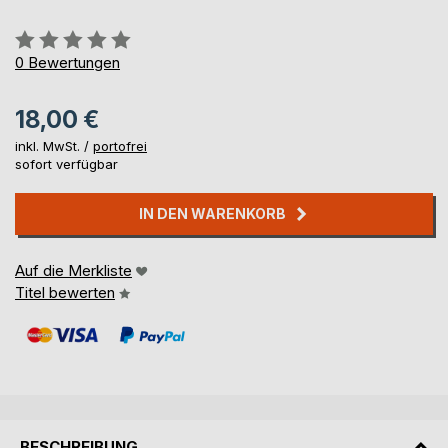
Bewertung::
0%
0
Bewertungen
18,00 €
inkl. MwSt. /
portofrei
sofort verfügbar
IN DEN WARENKORB
Auf die Merkliste
Titel bewerten
BESCHREIBUNG