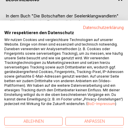
In dem Buch "Die Botschaften der Seelenklangwandlerin"
erfährst du, wie eine Frau innerlich aufgewühlt und
gleichzeitig voll Energie von Fuerteventura nach Nürnberg
Datenschutzerklärung
Wir respektieren den Datenschutz
zurückkehrt.
Wir nutzen Cookies und vergleichbare Technologien auf unserer
Website. Einige von ihnen sind essenziell und technisch notwendig.
Auf der Insel hatte sie eine schicksalhafte Begegnung mit
Daneben verwenden wir Analysemethoden (z. B. Cookies oder
der Seelenklangwandlerin. Sie taucht wieder in ihren Alltag
Fingerprints sowie serverseitiges Tracking), um zu messen, wie häufig
ein. Fast scheint es, als hätte sie alles vergessen, was sie
unsere Seite besucht und wie sie genutzt wird. Wir verwenden
Trackingtechnologien zu Marketingzwecken und setzen hierzu
gelernt hat. Doch irgendwo in ihr ist ein Samen, der seit
serverseitiges Tracking sowie auch Drittanbieter ein, wodurch ggf.
Fuerteventura keimt und aufblühen möchte.
geräteübergreifend Cookies, Fingerprints, Tracking-Pixel, IP-Adressen
sowie gehashte E-Mail-Adressen genutzt werden. Auf unserer Seite
betten wir zudem Drittinhalte von anderen Anbietern ein (Video-
Gehe du mit ihr auf Entdeckungsreise, wenn sie die
Plattformen). Wir haben auf die weitere Datenverarbeitung und ein
Botschaften der Seelenklangwandlerin hört.
etwaiges Tracking durch den Drittanbieter keinen Einfluss. Mit deiner
Einstellung willigst du in die oben beschriebenen Vorgänge ein. Du
kannst deine Einwilligung (z. B. im Footer unter „Privacy-Einstellungen“)
Diese Botschaften bestärken sie, weiterzugehen und
jederzeit mit Wirkung für die Zukunft widerrufen. (
BoD-Impressum
)
Antworten zu finden. Antworten, die tief aus ihrem Inneren
kommen und sie in eine innere Wandlung führen.
ABLEHNEN
ANPASSEN