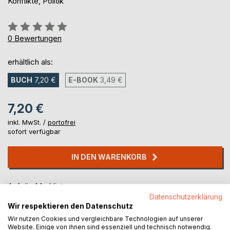
Konflikte, Politik
Bewertung::
0%
0
Bewertungen
erhältlich als:
BUCH
7,20 €
E-BOOK
3,49 €
7,20 €
inkl. MwSt. /
portofrei
sofort verfügbar
IN DEN WARENKORB
Auf die Merkliste
Titel bewerten
Datenschutzerklärung
Wir respektieren den Datenschutz
Wir nutzen Cookies und vergleichbare Technologien auf unserer
Website. Einige von ihnen sind essenziell und technisch notwendig.