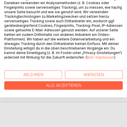
Daneben verwenden wir Analysemethoden (z. B. Cookies oder
Fingerprints sowie serverseitiges Tracking), um zu messen, wie häufig
unsere Seite besucht und wie sie genutzt wird. Wir verwenden
Trackingtechnologien zu Marketingzwecken und setzen hierzu
serverseitiges Tracking sowie auch Drittanbieter ein, wodurch ggf.
BESCHREIBUNG
geräteübergreifend Cookies, Fingerprints, Tracking-Pixel, IP-Adressen
sowie gehashte E-Mail-Adressen genutzt werden. Auf unserer Seite
betten wir zudem Drittinhalte von anderen Anbietern ein (Video-
Plattformen). Wir haben auf die weitere Datenverarbeitung und ein
Was hätte ein Zeitreisender oder ein Besucher eines
etwaiges Tracking durch den Drittanbieter keinen Einfluss. Mit deiner
fernen Planeten über unseren Lebensstil zu sagen?
Einstellung willigst du in die oben beschriebenen Vorgänge ein. Du
kannst deine Einwilligung (z. B. im Footer unter „Privacy-Einstellungen“)
jederzeit mit Wirkung für die Zukunft widerrufen. (
BoD-Impressum
)
AUTOR/IN
ABLEHNEN
ANPASSEN
PRESSESTIMMEN
ALLE AKZEPTIEREN
REZENSIONEN