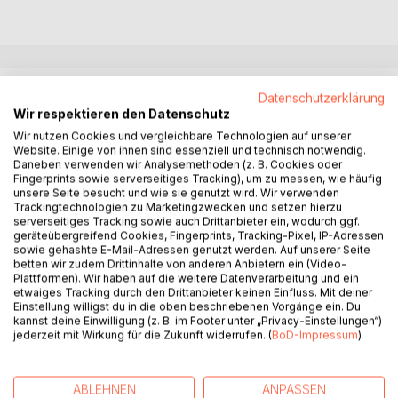
BESCHREIBUNG
Datenschutzerklärung
Wir respektieren den Datenschutz
Wir nutzen Cookies und vergleichbare Technologien auf unserer
Praxisbuch zur Aktivierung der Selbstheilungskräfte mit der
Website. Einige von ihnen sind essenziell und technisch notwendig.
EMT-Technik für mehr als 350 Krankheiten.
Daneben verwenden wir Analysemethoden (z. B. Cookies oder
Fingerprints sowie serverseitiges Tracking), um zu messen, wie häufig
unsere Seite besucht und wie sie genutzt wird. Wir verwenden
Jede Krankheit teilt uns durch eine Botschaft über unseren
Trackingtechnologien zu Marketingzwecken und setzen hierzu
Körper ganz genau mit, wo wir das innere Gleichgewicht
serverseitiges Tracking sowie auch Drittanbieter ein, wodurch ggf.
verloren haben. Dabei spielen nicht nur die Symptome wie
geräteübergreifend Cookies, Fingerprints, Tracking-Pixel, IP-Adressen
sowie gehashte E-Mail-Adressen genutzt werden. Auf unserer Seite
Schlaflosigkeit oder Kopfschmerzen eine Rolle sondern
betten wir zudem Drittinhalte von anderen Anbietern ein (Video-
auch scheinbar erklärbare Erkrankungen wie
Plattformen). Wir haben auf die weitere Datenverarbeitung und ein
Knochenbrüche bei Unfällen oder Virusinfekte weisen uns
etwaiges Tracking durch den Drittanbieter keinen Einfluss. Mit deiner
Einstellung willigst du in die oben beschriebenen Vorgänge ein. Du
auf ein Ungleichgewicht in unserer Körper-Emotionen-
kannst deine Einwilligung (z. B. im Footer unter „Privacy-Einstellungen“)
Seelen Verbindung hin.
jederzeit mit Wirkung für die Zukunft widerrufen. (
BoD-Impressum
)
Martin Leopoldseder zeigt in diesem Buch, wie wir
Krankheitssymptome richtig deuten können und empfiehlt
ABLEHNEN
ANPASSEN