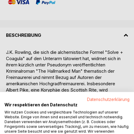
BESCHREIBUNG
J.K. Rowling, die sich die alchemistische Formel "Solve +
Coagula" auf den Unterarm tätowiert hat, widmet sich in
ihrem kürzlich unter Pseudonym veröffentlichten
Kriminalroman "The Hallmarked Man" thematisch der
Freimaurerei und nimmt Bezug auf Autoren der
amerikanischen Hochgradfreimaurerei. Insbesondere
Albert Pike, eine Koryphäe des Scottish Rite, wird
mehrfach zitiert und auch "Bridge to Light" von Rex R.
Datenschutzerklärung
Hutchens wird aufgegriffen. Diese Autoren des Scottish
Wir respektieren den Datenschutz
Rite, auch Rose Croix genannt, vertreten eine Ausprägung
Wir nutzen Cookies und vergleichbare Technologien auf unserer
der Freimaurerei, die sich in enger Geistesverwandtschaft
Website. Einige von ihnen sind essenziell und technisch notwendig.
zu den Alchemisten sieht. Vor diesen Hintergründen mag
Daneben verwenden wir Analysemethoden (z. B. Cookies oder
Fingerprints sowie serverseitiges Tracking), um zu messen, wie häufig
sich bereits andeuten, dass die Sinnbilder der Alchemie
unsere Seite besucht und wie sie genutzt wird. Wir verwenden
und Freimaurerei einen Schlüssel zum Verständnis von