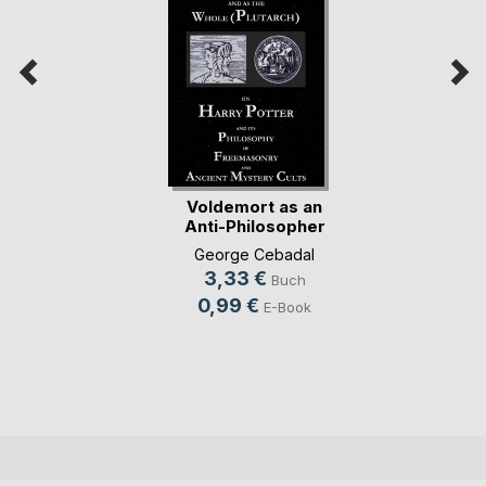
Voldemort as an
Anti-Philosopher
((...)
George Cebadal
3,33 €
Buch
0,99 €
E-Book