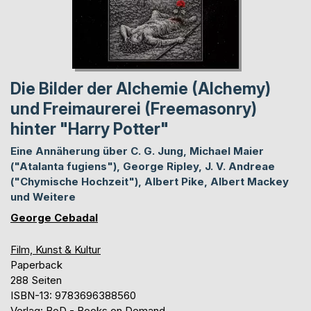
Die Bilder der Alchemie (Alchemy)
und Freimaurerei (Freemasonry)
hinter "Harry Potter"
Eine Annäherung über C. G. Jung, Michael Maier
("Atalanta fugiens"), George Ripley, J. V. Andreae
("Chymische Hochzeit"), Albert Pike, Albert Mackey
und Weitere
George Cebadal
Film, Kunst & Kultur
Paperback
288 Seiten
ISBN-13: 9783696388560
Verlag: BoD - Books on Demand