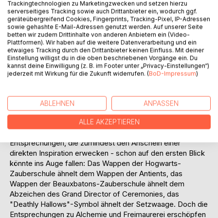
Trackingtechnologien zu Marketingzwecken und setzen hierzu
"Harry Potter" bieten könnten.
serverseitiges Tracking sowie auch Drittanbieter ein, wodurch ggf.
geräteübergreifend Cookies, Fingerprints, Tracking-Pixel, IP-Adressen
sowie gehashte E-Mail-Adressen genutzt werden. Auf unserer Seite
Mit der vorliegenden Arbeit soll anhand von konkreten
betten wir zudem Drittinhalte von anderen Anbietern ein (Video-
Vergleichspunkten - wie bspw. Albert Pike, Michael Maier
Plattformen). Wir haben auf die weitere Datenverarbeitung und ein
etwaiges Tracking durch den Drittanbieter keinen Einfluss. Mit deiner
(Alchemist) und C. G. Jung (Psychologe, der die Alchemie
Einstellung willigst du in die oben beschriebenen Vorgänge ein. Du
für die Moderne zugänglicher gemacht hat) - die zentrale
kannst deine Einwilligung (z. B. im Footer unter „Privacy-Einstellungen“)
Bedeutung der alchemistischen und freimaurerischen
jederzeit mit Wirkung für die Zukunft widerrufen. (
BoD-Impressum
)
Bilder in "Harry Potter" möglichst anschaulich und
nachvollziehbar aufgezeigt werden. Dabei treten gerade
bei Maier und Jung so auffällige Entsprechungen hervor,
ABLEHNEN
ANPASSEN
die für mich zumindest die Vermutung nahelegen, Rowling
ALLE AKZEPTIEREN
könnte von diesen direkt inspiriert worden sein. Auch im
Hinblick auf die Freimaurerei ergeben sich zahlreiche
Entsprechungen, die zumindest den Anschein einer
direkten Inspiration erwecken - schon auf den ersten Blick
könnte ins Auge fallen: Das Wappen der Hogwarts-
Zauberschule ähnelt dem Wappen der Antients, das
Wappen der Beauxbatons-Zauberschule ähnelt dem
Abzeichen des Grand Director of Ceremonies, das
"Deathly Hallows"-Symbol ähnelt der Setzwaage. Doch die
Entsprechungen zu Alchemie und Freimaurerei erschöpfen