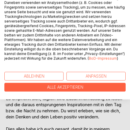
ermöglicht es dir, einen Überblick über die Heilige Schrift
Daneben verwenden wir Analysemethoden (z. B. Cookies oder
zu gewinnen, den Zusammenhang der einzelnen Bücher zu
Fingerprints sowie serverseitiges Tracking), um zu messen, wie häufig
unsere Seite besucht und wie sie genutzt wird. Wir verwenden
verstehen und einen unmittelbaren Bezug zwischen dem
Trackingtechnologien zu Marketingzwecken und setzen hierzu
Inhalt der Bibel und deinem ganz persönlichen Leben
serverseitiges Tracking sowie auch Drittanbieter ein, wodurch ggf.
herzustellen.
geräteübergreifend Cookies, Fingerprints, Tracking-Pixel, IP-Adressen
sowie gehashte E-Mail-Adressen genutzt werden. Auf unserer Seite
betten wir zudem Drittinhalte von anderen Anbietern ein (Video-
Die Bibel ist nichts Abstraktes, sondern Gott spricht durch
Plattformen). Wir haben auf die weitere Datenverarbeitung und ein
dieses Buch zu Seinen Kindern, die Er liebt und zu denen Er
etwaiges Tracking durch den Drittanbieter keinen Einfluss. Mit deiner
Einstellung willigst du in die oben beschriebenen Vorgänge ein. Du
in Beziehung treten will. Erlaube Seinen Worten, dich zu
kannst deine Einwilligung (z. B. im Footer unter „Privacy-Einstellungen“)
berühren, deinem Leben eine neue Perspektive zu geben
jederzeit mit Wirkung für die Zukunft widerrufen. (
BoD-Impressum
)
und dir damit eine ganz neue Welt zu eröffnen. Fühle dich
zu einer
Reise durch das Buch der Bücher eingeladen und dazu,
ABLEHNEN
ANPASSEN
jeder Thematik einer jeden Zusammenfassung dein Herz
zu öffnen.
ALLE AKZEPTIEREN
Es empfiehlt sich, täglich eine Zusammenfassung zu lesen
und die daraus entsprungenen Inspirationen mit in den Tag
bzw. die Nacht zu nehmen. Du wirst erleben, wie sie dich,
dein Denken und dein Leben positiv verändern.
Dies alles habe ich euch gesagt, damit ihr in meinem