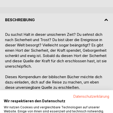
BESCHREIBUNG
Du suchst Halt in dieser unsicheren Zeit? Du sehnst dich
nach Sicherheit und Trost? Du bist über die Ereignisse in
dieser Welt besorgt? Vielleicht sogar beängstigt? Es gibt
einen Hort der Sicherheit, der Kraft spendet, Geborgenheit
schenkt und ewig ist. Sobald du diesen Hort der Sicherheit
und diese Quelle der Kraft für dich erschlossen hast, ist sie
unerschöpflich.
Dieses Kompendium der biblischen Bücher möchte dich
dazu einladen, dich auf die Reise zu machen, um eben
diese unversiegbare Quelle zu erschließen.
Datenschutzerklärung
Hast du dich schon einmal gefragt, was die Bibel mit dir
Wir respektieren den Datenschutz
persönlich zu tun haben soll? Diese essentielle Zusammen-
Wir nutzen Cookies und vergleichbare Technologien auf unserer
fassung aller biblischen Bücher gibt Antworten. Sie
Website. Einige von ihnen sind essenziell und technisch notwendig.