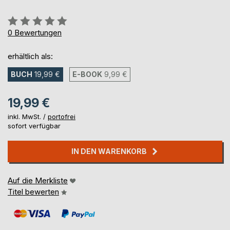
Bewertung::
0%
0
Bewertungen
erhältlich als:
BUCH
19,99 €
E-BOOK
9,99 €
19,99 €
inkl. MwSt. /
portofrei
sofort verfügbar
IN DEN WARENKORB
Auf die Merkliste
Titel bewerten