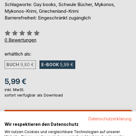
Schlagworte: Gay books, Schwule Bücher, Mykonos,
Mykonos-Krimi, Griechenland-Krimi
Barrierefreiheit: Eingeschränkt zugänglich
Bewertung::
0%
0
Bewertungen
erhältlich als:
BUCH
9,80 €
E-BOOK
5,99 €
5,99 €
inkl. MwSt.
sofort verfügbar als Download
IN DEN WARENKORB
Datenschutzerklärung
Wir respektieren den Datenschutz
Wir nutzen Cookies und vergleichbare Technologien auf unserer
Auf die Merkliste