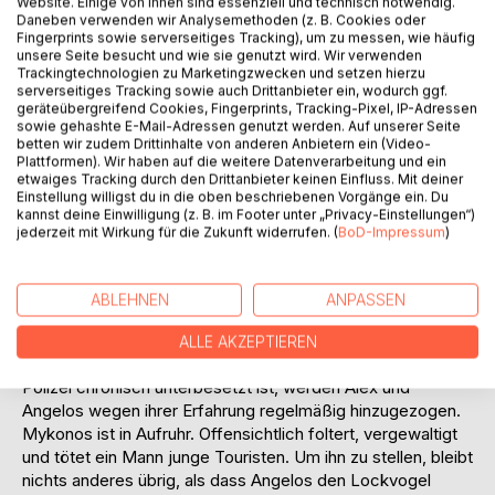
Website. Einige von ihnen sind essenziell und technisch notwendig.
Titel bewerten
Daneben verwenden wir Analysemethoden (z. B. Cookies oder
Fingerprints sowie serverseitiges Tracking), um zu messen, wie häufig
unsere Seite besucht und wie sie genutzt wird. Wir verwenden
Trackingtechnologien zu Marketingzwecken und setzen hierzu
serverseitiges Tracking sowie auch Drittanbieter ein, wodurch ggf.
geräteübergreifend Cookies, Fingerprints, Tracking-Pixel, IP-Adressen
sowie gehashte E-Mail-Adressen genutzt werden. Auf unserer Seite
betten wir zudem Drittinhalte von anderen Anbietern ein (Video-
Plattformen). Wir haben auf die weitere Datenverarbeitung und ein
etwaiges Tracking durch den Drittanbieter keinen Einfluss. Mit deiner
BESCHREIBUNG
Einstellung willigst du in die oben beschriebenen Vorgänge ein. Du
kannst deine Einwilligung (z. B. im Footer unter „Privacy-Einstellungen“)
jederzeit mit Wirkung für die Zukunft widerrufen. (
BoD-Impressum
)
Vollständig überarbeitete Version. Die Geschichte setzt
etwas früher ein als in der ersten Version.
ABLEHNEN
ANPASSEN
Zwei Kriminalbeamte, Alexandros und Angelos, quittieren
den Dienst und eröffnen gemeinsam auf Mykonos eine Bar.
ALLE AKZEPTIEREN
Nebenher betreiben sie eine kleine Privat-Detektei. Da die
Polizei chronisch unterbesetzt ist, werden Alex und
Angelos wegen ihrer Erfahrung regelmäßig hinzugezogen.
Mykonos ist in Aufruhr. Offensichtlich foltert, vergewaltigt
und tötet ein Mann junge Touristen. Um ihn zu stellen, bleibt
nichts anderes übrig, als dass Angelos den Lockvogel