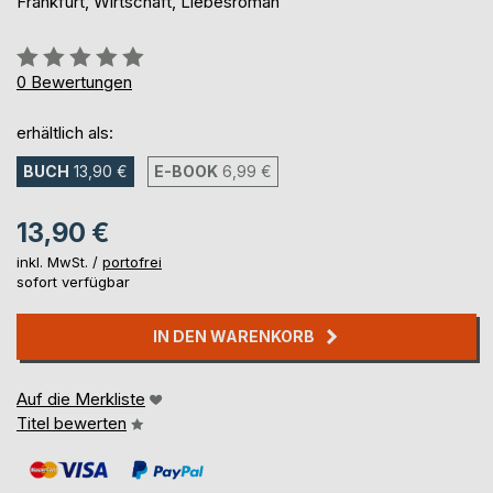
Frankfurt, Wirtschaft, Liebesroman
Bewertung::
0%
0
Bewertungen
erhältlich als:
BUCH
13,90 €
E-BOOK
6,99 €
13,90 €
inkl. MwSt. /
portofrei
sofort verfügbar
IN DEN WARENKORB
Auf die Merkliste
Titel bewerten