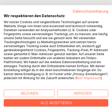
Datenschutzerklärung
Wir respektieren den Datenschutz
BESCHREIBUNG
Wir nutzen Cookies und vergleichbare Technologien auf unserer
Website. Einige von ihnen sind essenziell und technisch notwendig.
Daneben verwenden wir Analysemethoden (z. B. Cookies oder
Fingerprints sowie serverseitiges Tracking), um zu messen, wie häufig
Daniel Brack, Marlen Winter und der Anwalt Dr. Harry
unsere Seite besucht und wie sie genutzt wird. Wir verwenden
Littmann sind Frankfurter Bürger und Mitglieder der
Trackingtechnologien zu Marketingzwecken und setzen hierzu
serverseitiges Tracking sowie auch Drittanbieter ein, wodurch ggf.
Forschungsgruppe RIC.
geräteübergreifend Cookies, Fingerprints, Tracking-Pixel, IP-Adressen
Sie geraten ins Visier des aggressiven Rohstoffkonzerns
sowie gehashte E-Mail-Adressen genutzt werden. Auf unserer Seite
BAN ICOR, dessen mächtige Investoren skrupellos um die
betten wir zudem Drittinhalte von anderen Anbietern ein (Video-
Plattformen). Wir haben auf die weitere Datenverarbeitung und ein
Ressourcen der menschlichen Gesellschaft kämpfen.
etwaiges Tracking durch den Drittanbieter keinen Einfluss. Mit deiner
Marlen und Daniel vertiefen in dieser unsicheren Zeit der
Einstellung willigst du in die oben beschriebenen Vorgänge ein. Du
Verfolgung, Angst und Gefahr ihre Liebe.
kannst deine Einwilligung (z. B. im Footer unter „Privacy-Einstellungen“)
jederzeit mit Wirkung für die Zukunft widerrufen. (
BoD-Impressum
)
Bedroht von dieser unantastbaren Macht verbünden sich
die Freunde mit einem Gegner von BAN ICOR. Dieser
arabische Scheich organisiert mit gigantischen
ABLEHNEN
ANPASSEN
Investitionen einen Friedensplan für arabische Staaten. In
einem spektakulären Showdown eskaliert die Gewalt.
ALLE AKZEPTIEREN