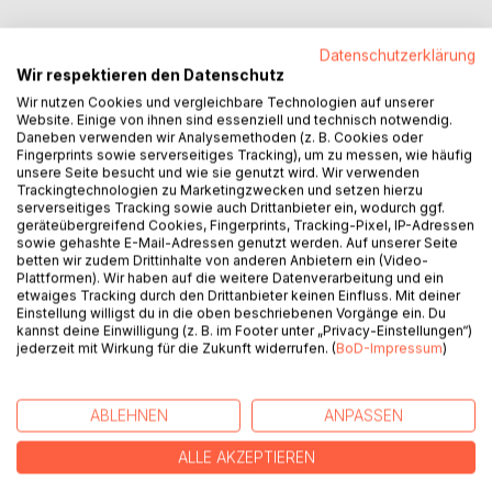
Datenschutzerklärung
Wir respektieren den Datenschutz
BESCHREIBUNG
Wir nutzen Cookies und vergleichbare Technologien auf unserer
Website. Einige von ihnen sind essenziell und technisch notwendig.
Daneben verwenden wir Analysemethoden (z. B. Cookies oder
Fingerprints sowie serverseitiges Tracking), um zu messen, wie häufig
Zielgruppe des Buches sind Leserinnen und Leser, die ihre
unsere Seite besucht und wie sie genutzt wird. Wir verwenden
Rente durch ein erworbenes Vermögen ergänzen wollen. In
Trackingtechnologien zu Marketingzwecken und setzen hierzu
einer leicht verständlichen Sprache werden zwei einfache
serverseitiges Tracking sowie auch Drittanbieter ein, wodurch ggf.
geräteübergreifend Cookies, Fingerprints, Tracking-Pixel, IP-Adressen
Wege zur Geldvermehrung erklärt. Der erste Weg führt
sowie gehashte E-Mail-Adressen genutzt werden. Auf unserer Seite
über eine gewinnorientierte Kapitalanlage, die das Geld
betten wir zudem Drittinhalte von anderen Anbietern ein (Video-
innerhalb von 4 Jahren verdoppelt. Der zweite Weg führt
Plattformen). Wir haben auf die weitere Datenverarbeitung und ein
etwaiges Tracking durch den Drittanbieter keinen Einfluss. Mit deiner
über eine sicherheitsorientierte Anlage mit einem
Einstellung willigst du in die oben beschriebenen Vorgänge ein. Du
garantierten Festzins, bei der man durch eine bestimmte
kannst deine Einwilligung (z. B. im Footer unter „Privacy-Einstellungen“)
Maßnahme weitere Gewinnsteigerungen erzielen kann.
jederzeit mit Wirkung für die Zukunft widerrufen. (
BoD-Impressum
)
Je früher man mit der Geldvermehrung beginnt, desto
niedriger ist das für die beste Altersversorgung
erforderliche Startkapital und desto größer das bis zum
ABLEHNEN
ANPASSEN
Beginn der Rentenzahlungen erworbene Vermögen.
ALLE AKZEPTIEREN