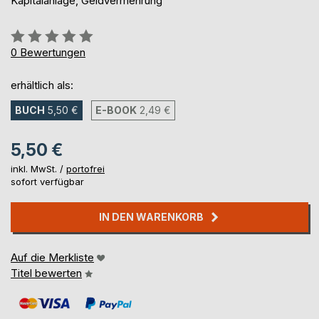
Kapitalanlage, Geldvermehrung
Bewertung::
0%
0
Bewertungen
erhältlich als:
BUCH
5,50 €
E-BOOK
2,49 €
5,50 €
inkl. MwSt. /
portofrei
sofort verfügbar
IN DEN WARENKORB
Auf die Merkliste
Titel bewerten