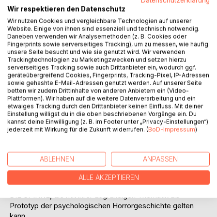
Datenschutzerklärung
Wir respektieren den Datenschutz
Auf die Merkliste
Wir nutzen Cookies und vergleichbare Technologien auf unserer
Titel bewerten
Website. Einige von ihnen sind essenziell und technisch notwendig.
Daneben verwenden wir Analysemethoden (z. B. Cookies oder
Fingerprints sowie serverseitiges Tracking), um zu messen, wie häufig
unsere Seite besucht und wie sie genutzt wird. Wir verwenden
Trackingtechnologien zu Marketingzwecken und setzen hierzu
serverseitiges Tracking sowie auch Drittanbieter ein, wodurch ggf.
geräteübergreifend Cookies, Fingerprints, Tracking-Pixel, IP-Adressen
sowie gehashte E-Mail-Adressen genutzt werden. Auf unserer Seite
betten wir zudem Drittinhalte von anderen Anbietern ein (Video-
BESCHREIBUNG
Plattformen). Wir haben auf die weitere Datenverarbeitung und ein
etwaiges Tracking durch den Drittanbieter keinen Einfluss. Mit deiner
Einstellung willigst du in die oben beschriebenen Vorgänge ein. Du
kannst deine Einwilligung (z. B. im Footer unter „Privacy-Einstellungen“)
DIE BESESSENEN ist nach DAS GRAUEN die zweite
jederzeit mit Wirkung für die Zukunft widerrufen. (
BoD-Impressum
)
Sammlung unheimlicher Geschichten, mit denen ihr Autor
Hanns Heinz Ewers noch vor seinem großen Welterfolg,
dem Roman ALRAUNE, weitreichende Bekanntheit
ABLEHNEN
ANPASSEN
erlangte.
ALLE AKZEPTIEREN
Darin enthalten ist auch seine wohl berühmteste Erzählung
DIE SPINNE, die mit ihrer abgründigen Thematik als
Prototyp der psychologischen Horrorgeschichte gelten
kann.