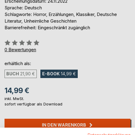
Erscheinungsdatum: 24.11.2022
Sprache: Deutsch
Schlagworte: Horror, Erzählungen, Klassiker, Deutsche
Literatur, Unheimliche Geschichten
Barrierefreiheit: Eingeschränkt zugänglich
Bewertung::
0%
0
Bewertungen
erhältlich als:
BUCH
21,90 €
E-BOOK
14,99 €
14,99 €
inkl. MwSt.
sofort verfügbar als Download
IN DEN WARENKORB