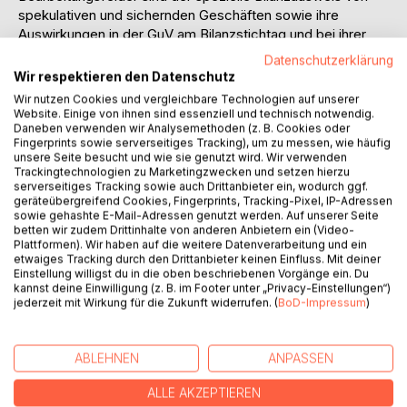
spekulativen und sichernden Geschäften sowie ihre
Auswirkungen in der GuV am Bilanzstichtag und bei ihrer
Auflösung. Im Zusammenhang mit Swaps soll dabei
Datenschutzerklärung
Problematik unterschiedlicher Bewertungsmethoden
Wir respektieren den Datenschutz
diskutiert werden. Da schwebende Geschäfte
Wir nutzen Cookies und vergleichbare Technologien auf unserer
grundsätzlich nicht in der Bilanz erscheinen, ist es ferner
Website. Einige von ihnen sind essenziell und technisch notwendig.
notwendig die gesetzlichen Erfordernisse für die
Daneben verwenden wir Analysemethoden (z. B. Cookies oder
Fingerprints sowie serverseitiges Tracking), um zu messen, wie häufig
Offenlegung der entstehenden Risiken im Rahmen der
unsere Seite besucht und wie sie genutzt wird. Wir verwenden
Anhang- und Lageberichterstattung zu untersuchen.
Trackingtechnologien zu Marketingzwecken und setzen hierzu
Ergänzt werden diese Ausführungen durch die Betrachtung
serverseitiges Tracking sowie auch Drittanbieter ein, wodurch ggf.
geräteübergreifend Cookies, Fingerprints, Tracking-Pixel, IP-Adressen
freiwilliger Zusatzangaben, wie sie im Bereich der Banken
sowie gehashte E-Mail-Adressen genutzt werden. Auf unserer Seite
üblich sind. Abschließend soll der Blick auch auf
betten wir zudem Drittinhalte von anderen Anbietern ein (Video-
internationale Entwicklungen in Bezug auf die Bilanzierung
Plattformen). Wir haben auf die weitere Datenverarbeitung und ein
etwaiges Tracking durch den Drittanbieter keinen Einfluss. Mit deiner
und Bewertung von Finanzderivaten gerichtet werden.
Einstellung willigst du in die oben beschriebenen Vorgänge ein. Du
Dabei stehen insbesondere die US-amerikanischen
kannst deine Einwilligung (z. B. im Footer unter „Privacy-Einstellungen“)
Regelungen im Vordergrund. Im Resümee soll auf den
jederzeit mit Wirkung für die Zukunft widerrufen. (
BoD-Impressum
)
aktuellen Stand der Diskussion und auf zukünftige
Entwicklungstendenzen eingegangen werden.
ABLEHNEN
ANPASSEN
Inhaltsverzeichnis:Inhaltsverzeichnis:
ALLE AKZEPTIEREN
1.EINLEITUNG1