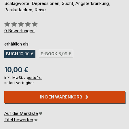
Schlagworte: Depressionen, Sucht, Angsterkrankung,
Panikattacken, Reise
Bewertung::
0%
0
Bewertungen
erhältlich als:
BUCH
10,00 €
E-BOOK
6,99 €
10,00 €
inkl. MwSt. /
portofrei
sofort verfügbar
IN DEN WARENKORB
Auf die Merkliste
Titel bewerten