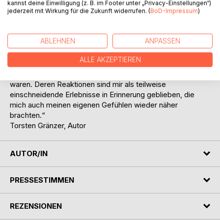
therapeutischen Arbeit nutzen, sondern auch all jenen ans
kannst deine Einwilligung (z. B. im Footer unter „Privacy-Einstellungen“)
jederzeit mit Wirkung für die Zukunft widerrufen. (
BoD-Impressum
)
Herz legen, die sich ihrer Emotionalität stellen wollen.“
Bertram Klitscher, Psychotherapeut
ABLEHNEN
ANPASSEN
„Diese Geschichten habe ich oft genutzt, um in
Therapieeinheiten die Gefühle und Gedanken von
ALLE AKZEPTIEREN
Menschen zu erfahren, die von einer Krankheit,
Abhängigkeit und/oder psychischen Belastungen betroffen
waren. Deren Reaktionen sind mir als teilweise
einschneidende Erlebnisse in Erinnerung geblieben, die
mich auch meinen eigenen Gefühlen wieder näher
brachten.“
Torsten Gränzer, Autor
AUTOR/IN
PRESSESTIMMEN
REZENSIONEN