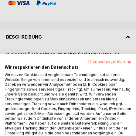
BESCHREIBUNG
In diesem Buch geht es um nichts Spektakuläreres, als
ganz normale Lebensgeschichte. Es geht um Erlebnisse,
Datenschutzerklärung
Wahrheiten und Erkenntnisse, verpackt in einzelne
Wir respektieren den Datenschutz
Geschichten, in denen Panikattacken, Ängste,
Wir nutzen Cookies und vergleichbare Technologien auf unserer
Depressionen und Sucht ebenso ihren Platz finden, wie
Website. Einige von ihnen sind essenziell und technisch notwendig.
Daneben verwenden wir Analysemethoden (z. B. Cookies oder
Sehnsucht, Mut und Lebenswillen. Das Buch gibt die
Fingerprints sowie serverseitiges Tracking), um zu messen, wie häufig
Möglichkeit, einen „Geschichtenerzähler“ auf seinen
unsere Seite besucht und wie sie genutzt wird. Wir verwenden
Reisen zu begleiten, ihm zu begegnen und einige der
Trackingtechnologien zu Marketingzwecken und setzen hierzu
serverseitiges Tracking sowie auch Drittanbieter ein, wodurch ggf.
Menschen kennen zu lernen, denen er selbst begegnet ist.
geräteübergreifend Cookies, Fingerprints, Tracking-Pixel, IP-Adressen
sowie gehashte E-Mail-Adressen genutzt werden. Auf unserer Seite
„Ich empfehle dieses Buch all jenen, die den Mut haben,
betten wir zudem Drittinhalte von anderen Anbietern ein (Video-
Plattformen). Wir haben auf die weitere Datenverarbeitung und ein
das eigene Leben kritisch zu betrachten und ehrlich zu sich
etwaiges Tracking durch den Drittanbieter keinen Einfluss. Mit deiner
selbst zu sein. Ich werde es nicht nur in meiner
Einstellung willigst du in die oben beschriebenen Vorgänge ein. Du