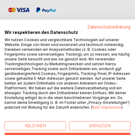
Datenschutzerklärung
Wir respektieren den Datenschutz
Wir nutzen Cookies und vergleichbare Technologien auf unserer
BESCHREIBUNG
Website. Einige von ihnen sind essenziell und technisch notwendig.
Daneben verwenden wir Analysemethoden (z. B. Cookies oder
Fingerprints sowie serverseitiges Tracking), um zu messen, wie häufig
unsere Seite besucht und wie sie genutzt wird. Wir verwenden
„Schau mal, was ich schon kann!"
Trackingtechnologien zu Marketingzwecken und setzen hierzu
serverseitiges Tracking sowie auch Drittanbieter ein, wodurch ggf.
Ein Satz, den man in der Praxis sehr oft hört und der viele
geräteübergreifend Cookies, Fingerprints, Tracking-Pixel, IP-Adressen
sowie gehashte E-Mail-Adressen genutzt werden. Auf unserer Seite
Aspekte der Psychomotorik ausdrückt, die in diesem Buch
betten wir zudem Drittinhalte von anderen Anbietern ein (Video-
vermittelt werden. Wahrnehmung, Bewegung,
Plattformen). Wir haben auf die weitere Datenverarbeitung und ein
Selbsttätigkeit in Form von Primärerfahrung und ein
etwaiges Tracking durch den Drittanbieter keinen Einfluss. Mit deiner
Einstellung willigst du in die oben beschriebenen Vorgänge ein. Du
positives Selbstbild (Selbstvertrauen) werden darin
kannst deine Einwilligung (z. B. im Footer unter „Privacy-Einstellungen“)
ersichtlich. All diese Punkte zählen zu den elementaren
jederzeit mit Wirkung für die Zukunft widerrufen. (
BoD-Impressum
)
Bestandteilen der Psychomotorik.
Die Grundlagen der Psychomotorik im allgemeinen, sowie
ABLEHNEN
ANPASSEN
die spezielle Bedeutung von Bewegung und Wahrnehmung