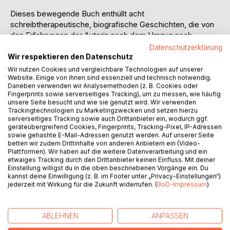
Dieses bewegende Buch enthüllt acht
schreibtherapeutische, biografische Geschichten, die von
den Erfahrungen der Autorin nach dem Umzug nach
Deutschland erzählen. Die Geschichten sind in kroatischer
Datenschutzerklärung
und deutscher Sprache verfasst. Sie bieten einen ehrlichen
Wir respektieren den Datenschutz
Einblick in scheinbar leichte, alltägliche Herausforderungen.
Wir nutzen Cookies und vergleichbare Technologien auf unserer
Doch unter der Oberfläche offenbaren sie auch tiefer
Website. Einige von ihnen sind essenziell und technisch notwendig.
Daneben verwenden wir Analysemethoden (z. B. Cookies oder
liegende Themen wie Nepotismus, Traumata, subtilen
Fingerprints sowie serverseitiges Tracking), um zu messen, wie häufig
Rassismus, Flüchtlingsthemen und die Herausforderungen
unsere Seite besucht und wie sie genutzt wird. Wir verwenden
einer fragwürdigen Integration.
Trackingtechnologien zu Marketingzwecken und setzen hierzu
serverseitiges Tracking sowie auch Drittanbieter ein, wodurch ggf.
geräteübergreifend Cookies, Fingerprints, Tracking-Pixel, IP-Adressen
Ovo dirljivo djelo otkriva osam biblioterapijskih, biografskih
sowie gehashte E-Mail-Adressen genutzt werden. Auf unserer Seite
prica koje opisuju iskustva autorice nakon preseljenja u
betten wir zudem Drittinhalte von anderen Anbietern ein (Video-
Plattformen). Wir haben auf die weitere Datenverarbeitung und ein
Njemacku. Napisane su na hrvatskom i njemackom jeziku
etwaiges Tracking durch den Drittanbieter keinen Einfluss. Mit deiner
te pruzaju iskren uvid u naizgled lagane, svakodnevne
Einstellung willigst du in die oben beschriebenen Vorgänge ein. Du
izazove. No, ispod povrsine, price otkrivaju dublje teme
kannst deine Einwilligung (z. B. im Footer unter „Privacy-Einstellungen“)
jederzeit mit Wirkung für die Zukunft widerrufen. (
BoD-Impressum
)
poput nepotizma, traumatskih iskustava, suptilnog rasizma,
izbjeglica te izazova upitne integracije.
ABLEHNEN
ANPASSEN
AUTOR/IN