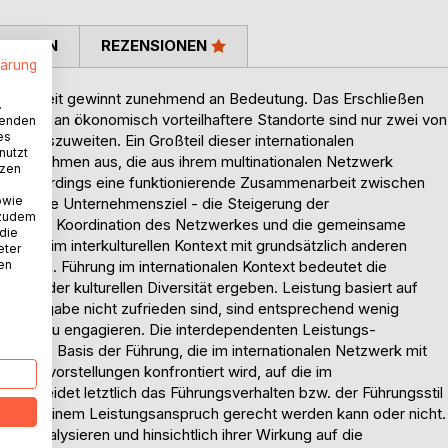
TIMMEN
REZENSIONEN
lärung
tstätigkeit gewinnt zunehmend an Bedeutung. Das Erschließen
.
stätten an ökonomisch vorteilhaftere Standorte sind nur zwei von
wenden
es
and auszuweiten. Ein Großteil dieser internationalen
nutzt
 Unternehmen aus, die aus ihrem multinationalen Netzwerk
tzen
etzt allerdings eine funktionierende Zusammenarbeit zwischen
owie
einsame Unternehmensziel - die Steigerung der
 zudem
nnen. Die Koordination des Netzwerkes und die gemeinsame
 die
n, die im interkulturellen Kontext mit grundsätzlich anderen
eter
ehmen. Führung im internationalen Kontext bedeutet die
nen
 aus der kulturellen Diversität ergeben. Leistung basiert auf
ihrer Aufgabe nicht zufrieden sind, sind entsprechend wenig
nsziele zu engagieren. Die interdependenten Leistungs-
en die Basis der Führung, die im internationalen Netzwerk mit
Wertvorstellungen konfrontiert wird, auf die im
tscheidet letztlich das Führungsverhalten bzw. der Führungsstil
zwerk seinem Leistungsanspruch gerecht werden kann oder nicht.
e zu analysieren und hinsichtlich ihrer Wirkung auf die