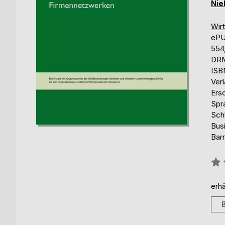
Nie
Wir
eP
554
DRM
ISB
Ver
Ers
Spr
Sch
Bus
Barr
Bew
0%
erhä