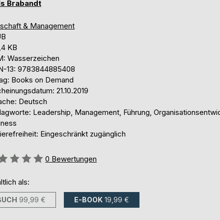
ls Brabandt
tschaft & Management
UB
,4 KB
: Wasserzeichen
N-13: 9783844885408
lag: Books on Demand
cheinungsdatum: 21.10.2019
ache: Deutsch
lagworte: Leadership, Management, Führung, Organisationsentwi
iness
ierefreiheit: Eingeschränkt zugänglich
ertung::
0
Bewertungen
ltlich als:
BUCH
99,99 €
E-BOOK
19,99 €