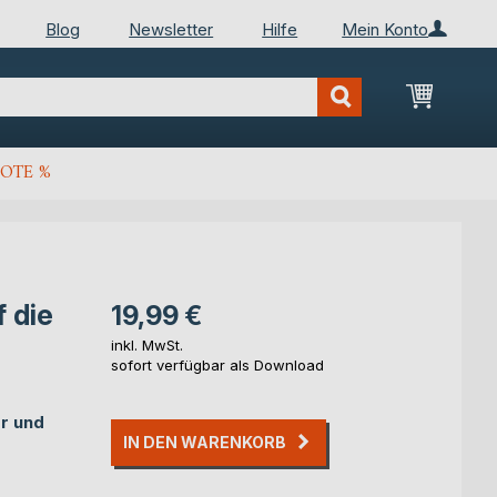
Blog
Newsletter
Hilfe
Mein Konto
Mein Wa
OTE %
 die
19,99 €
inkl. MwSt.
sofort verfügbar als Download
r und
IN DEN WARENKORB