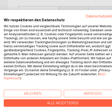
BESCHREIBUNG
AUTOR/IN
PRESSES
Datenschutzerk
Wir respektieren den Datenschutz
Die grenzüberschreitende, internationale Geschäf
Wir nutzen Cookies und vergleichbare Technologien auf unserer Website
neuer Märkte und die Verlagerung von Produktions
Einige von ihnen sind essenziell und technisch notwendig. Daneben ver
wir Analysemethoden (z. B. Cookies oder Fingerprints sowie serverseitig
vielen Gründen, die Unternehmenstätigkeit ins Ausl
Tracking), um zu messen, wie häufig unsere Seite besucht und wie sie ge
Geschäftstätigkeit geht heute von multinationalen
wird. Wir verwenden Trackingtechnologien zu Marketingzwecken und se
deutliche Wettbewerbsvorteile generieren. Dies s
hierzu serverseitiges Tracking sowie auch Drittanbieter ein, wodurch ggf.
geräteübergreifend Cookies, Fingerprints, Tracking-Pixel, IP-Adressen s
den einzelnen Netzwerkteilen voraus, um das gem
gehashte E-Mail-Adressen genutzt werden. Auf unserer Seite betten wir
Unternehmensleistung - effektiv verfolgen zu kö
Drittinhalte von anderen Anbietern ein (Video-Plattformen). Wir haben auf
Zielerreichung sind daher zentrale Führungsaufgabe
weitere Datenverarbeitung und ein etwaiges Tracking durch den Drittanbi
Anforderungen verbunden sind als im Heimatuntern
keinen Einfluss. Mit deiner Einstellung willigst du in die oben beschriebe
Vorgänge ein. Du kannst deine Einwilligung (z. B. im Footer unter „Privacy-
Bewältigung komplexer Herausforderungen, die sich
Einstellungen“) jederzeit mit Wirkung für die Zukunft widerrufen. (
BoD-
Zufriedenheit, das bedeutet, Mitarbeiter, die mit 
Impressum
)
motiviert, sich für die Erreichung der Unternehme
erwartungen von Unternehmen und Mitarbeitern bild
verschiedenen Verhaltensmustern, Denkweisen und 
ABLEHNEN
ANPASSEN
Unternehmenssinne reagiert werden muss. Damit en
darüber, ob ein multinationales Unternehmensnet
ALLE AKZEPTIEREN
Ziel dieser Arbeit ist es, verschiedene Führungsstil