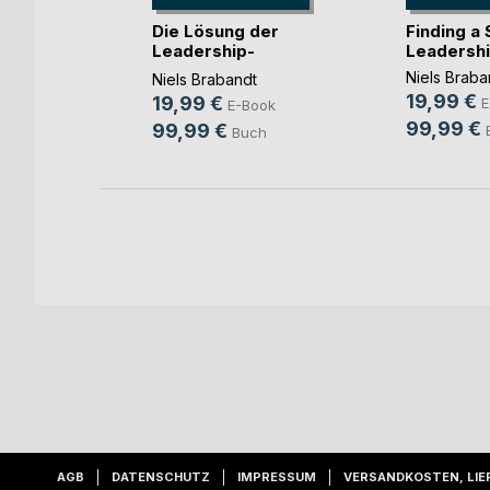
Die Lösung der
Finding a 
Leadership-
Leadersh
ader
Problematik
Niels Braba
Niels Brabandt
ok
19,99 €
19,99 €
E
E-Book
ch
99,99 €
99,99 €
Buch
AGB
DATENSCHUTZ
IMPRESSUM
VERSANDKOSTEN, LIE