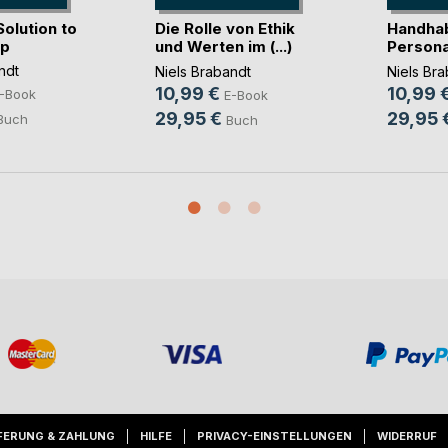
Solution to
Die Rolle von Ethik
Handha
ip
und Werten im (...)
Personal
ndt
Niels Brabandt
Niels Br
10,99 €
10,99 
-Book
E-Book
29,95 €
29,95 
Buch
Buch
FERUNG & ZAHLUNG
HILFE
PRIVACY-EINSTELLUNGEN
WIDERRUF