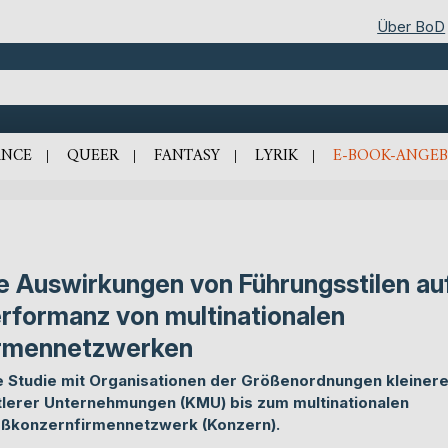
Über BoD
NCE
QUEER
FANTASY
LYRIK
E-BOOK-ANGEB
e Auswirkungen von Führungsstilen auf
rformanz von multinationalen
rmennetzwerken
e Studie mit Organisationen der Größenordnungen kleinere
tlerer Unternehmungen (KMU) bis zum multinationalen
ßkonzernfirmennetzwerk (Konzern).