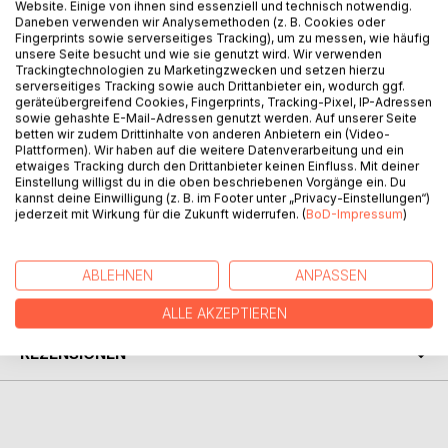
BESCHREIBUNG
Website. Einige von ihnen sind essenziell und technisch notwendig.
Daneben verwenden wir Analysemethoden (z. B. Cookies oder
Fingerprints sowie serverseitiges Tracking), um zu messen, wie häufig
unsere Seite besucht und wie sie genutzt wird. Wir verwenden
Eine historische Abhandlung zu dem berühmten König der
Trackingtechnologien zu Marketingzwecken und setzen hierzu
Ostgoten Theoderich der Große. Das Buch setzt den
serverseitiges Tracking sowie auch Drittanbieter ein, wodurch ggf.
geräteübergreifend Cookies, Fingerprints, Tracking-Pixel, IP-Adressen
Schwerpunkt auf die Betrachtung seiner Außenpolitik zur
sowie gehashte E-Mail-Adressen genutzt werden. Auf unserer Seite
Zeit der ausgehenden Völkerwanderung. Theoderich
betten wir zudem Drittinhalte von anderen Anbietern ein (Video-
verhilft Italien zu einer letzten Blüte in Konkurrenz zu dem
Plattformen). Wir haben auf die weitere Datenverarbeitung und ein
etwaiges Tracking durch den Drittanbieter keinen Einfluss. Mit deiner
erstarkenden Frankenreich Chlodwigs in Gallien und einer
Einstellung willigst du in die oben beschriebenen Vorgänge ein. Du
beginnenden Restitutionspolitik Ostroms.
kannst deine Einwilligung (z. B. im Footer unter „Privacy-Einstellungen“)
jederzeit mit Wirkung für die Zukunft widerrufen. (
BoD-Impressum
)
AUTOR/IN
ABLEHNEN
ANPASSEN
PRESSESTIMMEN
ALLE AKZEPTIEREN
REZENSIONEN