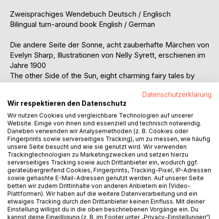
Zweisprachiges Wendebuch Deutsch / Englisch
Bilingual turn-around book English / German
Die andere Seite der Sonne, acht zauberhafte Märchen von
Evelyn Sharp, Illustrationen von Nelly Syrett, erschienen im
Jahre 1900
The other Side of the Sun, eight charming fairy tales by
Evelyn Sharp, illustrations by Nellie Syrett, first published in
Datenschutzerklärung
the year 1900
Wir respektieren den Datenschutz
Wir nutzen Cookies und vergleichbare Technologien auf unserer
Prinzen, Prinzessinnen, Hexen, Kobolde und Feen,
Website. Einige von ihnen sind essenziell und technisch notwendig.
Geschichten aus dem Land vor oder hinter der Sonne, nicht
Daneben verwenden wir Analysemethoden (z. B. Cookies oder
nur für Kinder, sondern auch Erwachsene, die ihre Träume
Fingerprints sowie serverseitiges Tracking), um zu messen, wie häufig
noch nicht ganz verloren haben.
unsere Seite besucht und wie sie genutzt wird. Wir verwenden
Trackingtechnologien zu Marketingzwecken und setzen hierzu
serverseitiges Tracking sowie auch Drittanbieter ein, wodurch ggf.
Princes, Princesses, Witches, Wymps and Fairies, stories
geräteübergreifend Cookies, Fingerprints, Tracking-Pixel, IP-Adressen
from the land before and behind the sun, not only for
sowie gehashte E-Mail-Adressen genutzt werden. Auf unserer Seite
betten wir zudem Drittinhalte von anderen Anbietern ein (Video-
children, but also for adults, who haven't lost their dreams
Plattformen). Wir haben auf die weitere Datenverarbeitung und ein
completely.
etwaiges Tracking durch den Drittanbieter keinen Einfluss. Mit deiner
Einstellung willigst du in die oben beschriebenen Vorgänge ein. Du
kannst deine Einwilligung (z. B. im Footer unter „Privacy-Einstellungen“)