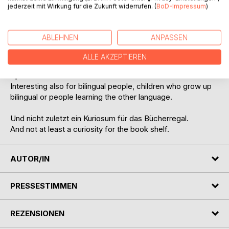
Zweisprachig Deutsch / Englisch, wende das Buch über
jederzeit mit Wirkung für die Zukunft widerrufen. (
BoD-Impressum
)
Kopf und lese die englische Version.
Bilingual English / German, flip the book overhead and read
the German version.
ABLEHNEN
ANPASSEN
Interessant auch für zweisprachige Menschen, Kinder die
ALLE AKZEPTIEREN
zweisprachig aufwachsen oder Leute, welche die andere
Sprache lernen.
Interesting also for bilingual people, children who grow up
bilingual or people learning the other language.
Und nicht zuletzt ein Kuriosum für das Bücherregal.
And not at least a curiosity for the book shelf.
AUTOR/IN
PRESSESTIMMEN
REZENSIONEN