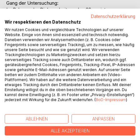
Gang der Untersuchung:
Im Rahmen der Diplomarbeit wurden 69, meist
mittelständische Unternehmen aus der Region Trier zum
Datenschutzerklärung
Wir respektieren den Datenschutz
Thema lnternet befragt.
Zunächst beschreiben wir die theoretischen und
Wir nutzen Cookies und vergleichbare Technologien auf unserer
Website. Einige von ihnen sind essenziell und technisch notwendig.
definitorischen Grundlagen der Information und des
Daneben verwenden wir Analysemethoden (z. B. Cookies oder
Marketing in KMU. Das Internet wird von verwandten
Fingerprints sowie serverseitiges Tracking), um zu messen, wie häufig
Technologien abgegrenzt und es wird gezeigt, ob und wie
unsere Seite besucht und wie sie genutzt wird. Wir verwenden
Trackingtechnologien zu Marketingzwecken und setzen hierzu
das Intemet die Schwächen von KMU kompensieren und
serverseitiges Tracking sowie auch Drittanbieter ein, wodurch ggf.
ihre Stärken unterstützen kann. Hierbei argumentieren wir
geräteübergreifend Cookies, Fingerprints, Tracking-Pixel, IP-Adressen
auf der Basis hoch aktueller empirischer Erhebungen und
sowie gehashte E-Mail-Adressen genutzt werden. Auf unserer Seite
zeigen anhand von Fallbeispielen, wie das Internet im
betten wir zudem Drittinhalte von anderen Anbietern ein (Video-
Plattformen). Wir haben auf die weitere Datenverarbeitung und ein
Marketing-Mix angewendet werden kann. Der empirische
etwaiges Tracking durch den Drittanbieter keinen Einfluss. Mit deiner
Teil enthält neben der Beschreibung des Ablaufs der
Einstellung willigst du in die oben beschriebenen Vorgänge ein. Du
Befragung von mittelständischen Unternehmen die
kannst deine Einwilligung (z. B. im Footer unter „Privacy-Einstellungen“)
jederzeit mit Wirkung für die Zukunft widerrufen. (
BoD-Impressum
)
Aufbereitung der Ergebnisse nach unterschiedlichen
statistischen Analyseverfahren. Abschliessend werden
Empfehlungen für kleine und mittlere Unternehmen
ABLEHNEN
ANPASSEN
abgeleitet.
Die Diplomarbeit haben wir im Februar 1997 am Lehrstuhl
ALLE AKZEPTIEREN
für Mittelstandsökonomie der Universität Trier angefertigt