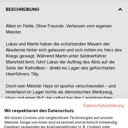
BESCHREIBUNG
Allein im Felde. Ohne Freunde. Verlassen vom eigenen
Meister.
Lukas und Martin haben die schützenden Mauern der
Akademie hinter sich gelassen und sich mitten ins Herz des
Kriegs gewagt. Während Martin unter Söldnerführer
Mansfeld lernt, führt Lukas der Auftrag des Abts auf die
Seite der Katholiken - direkt ins Lager des gefürchteten
Heerführers Tilly.
Doch sein Meister Hayo ist spurlos verschwunden - und
hinterlässt im Lager nichts als dämonisches Werkzeug,
Hass und einen Ruf, der selbst bei den Landsknechten
Angst auslöst. Von Tilly zum inoffiziellen Meister, berufen,
Datenschutzerklärung
muss Lukas zusehen, wie er allein zurecht kommt.
Wir respektieren den Datenschutz
Wir nutzen Cookies und vergleichbare Technologien auf unserer
Bald erkennt Lukas: Hayo hat ein düsteres Vermächtnis
Website. Einige von ihnen sind essenziell und technisch notwendig.
Daneben verwenden wir Analysemethoden (z. B. Cookies oder
hinterlassen, das die Grundfesten der Welt erschüttern