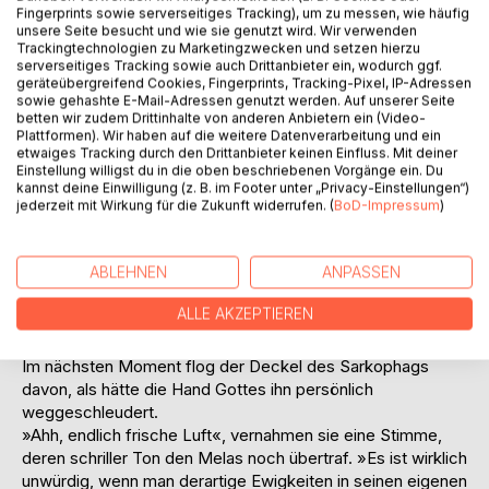
Fingerprints sowie serverseitiges Tracking), um zu messen, wie häufig
könnte. Um ihn aufzuhalten, muss Lukas seinen
unsere Seite besucht und wie sie genutzt wird. Wir verwenden
verschwundenen Meister stellen - einen Feind, der ihm in
Trackingtechnologien zu Marketingzwecken und setzen hierzu
serverseitiges Tracking sowie auch Drittanbieter ein, wodurch ggf.
allem überlegen scheint.
geräteübergreifend Cookies, Fingerprints, Tracking-Pixel, IP-Adressen
sowie gehashte E-Mail-Adressen genutzt werden. Auf unserer Seite
Seine einzige Verbündete: die rotgeschuppte Dämonin
betten wir zudem Drittinhalte von anderen Anbietern ein (Video-
Mela - frech, wild und mächtiger, als ihm lieb ist.
Plattformen). Wir haben auf die weitere Datenverarbeitung und ein
etwaiges Tracking durch den Drittanbieter keinen Einfluss. Mit deiner
Gemeinsam ziehen sie mit dem Heer durch das vom Krieg
Einstellung willigst du in die oben beschriebenen Vorgänge ein. Du
zerrissene Böhmen - und lernen mehr übereinander, als es
kannst deine Einwilligung (z. B. im Footer unter „Privacy-Einstellungen“)
je für einen Menschen und einen Dämon vorgesehen war.
jederzeit mit Wirkung für die Zukunft widerrufen. (
BoD-Impressum
)
Band 3 von 4 - düster, dreckig und dämonisch witzig wie
ABLEHNEN
ANPASSEN
nie zuvor.
ALLE AKZEPTIEREN
Jetzt schob sich eine Hand durch die Öffnung - eine mit
Krallen und orangefarbenen Schuppen.
Im nächsten Moment flog der Deckel des Sarkophags
davon, als hätte die Hand Gottes ihn persönlich
weggeschleudert.
»Ahh, endlich frische Luft«, vernahmen sie eine Stimme,
deren schriller Ton den Melas noch übertraf. »Es ist wirklich
unwürdig, wenn man derartige Ewigkeiten in seinen eigenen