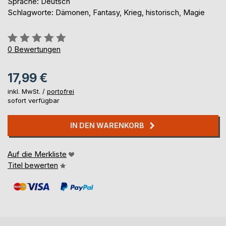
Sprache: Deutsch
Schlagworte: Dämonen, Fantasy, Krieg, historisch, Magie
Bewertung::
0%
0
Bewertungen
17,99 €
inkl. MwSt. /
portofrei
sofort verfügbar
IN DEN WARENKORB
Auf die Merkliste
Titel bewerten