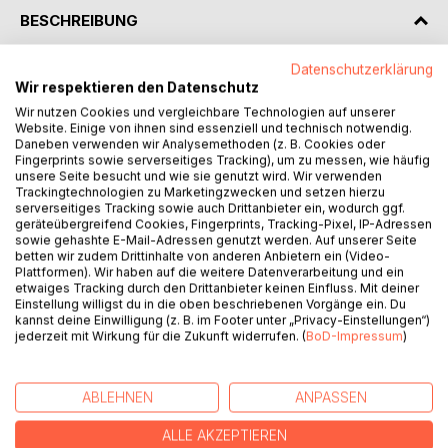
BESCHREIBUNG
Datenschutzerklärung
1924
Wir respektieren den Datenschutz
Olivia will mehr vom Leben!
Wir nutzen Cookies und vergleichbare Technologien auf unserer
Website. Einige von ihnen sind essenziell und technisch notwendig.
Unzufrieden mit ihrem Dasein als Kellnerin in einem kleinen
Daneben verwenden wir Analysemethoden (z. B. Cookies oder
Fingerprints sowie serverseitiges Tracking), um zu messen, wie häufig
schlesischen Café, möchte Olivia Bergmann ihrem Traum
unsere Seite besucht und wie sie genutzt wird. Wir verwenden
nachgehen und eine gefeierte Stummfilmschauspielerin
Trackingtechnologien zu Marketingzwecken und setzen hierzu
werden. Durch Zufall erhält sie die Möglichkeit, nach
serverseitiges Tracking sowie auch Drittanbieter ein, wodurch ggf.
Amerika auszuwandern.
geräteübergreifend Cookies, Fingerprints, Tracking-Pixel, IP-Adressen
sowie gehashte E-Mail-Adressen genutzt werden. Auf unserer Seite
Kurzerhand beschließt sie, ihr Leben zu ändern ...
betten wir zudem Drittinhalte von anderen Anbietern ein (Video-
... und landet in einer Mondscheinkneipe inmitten der
Plattformen). Wir haben auf die weitere Datenverarbeitung und ein
amerikanischen Prohibition!
etwaiges Tracking durch den Drittanbieter keinen Einfluss. Mit deiner
Einstellung willigst du in die oben beschriebenen Vorgänge ein. Du
Zwischen Jazzmusik und gestrecktem Whisky strebt Olivia
kannst deine Einwilligung (z. B. im Footer unter „Privacy-Einstellungen“)
zum Weltruhm.
jederzeit mit Wirkung für die Zukunft widerrufen. (
BoD-Impressum
)
Doch dieser hat seinen Preis. Und das Karma schlägt ein
wie eine Bombe!
Denn bei aller Feierlaune übersieht man schnell, dass die
ABLEHNEN
ANPASSEN
Roaring Twenties in einer knallharten Depression endeten
...
ALLE AKZEPTIEREN