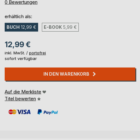
0%
0
Bewertungen
erhältlich als:
BUCH
12,99 €
E-BOOK
5,99 €
12,99 €
inkl. MwSt. /
portofrei
sofort verfügbar
IN DEN WARENKORB
Auf die Merkliste
Titel bewerten