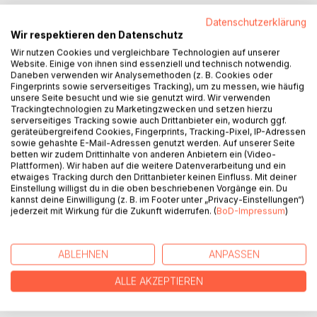
BESCHREIBUNG
Datenschutzerklärung
Wir respektieren den Datenschutz
Wir nutzen Cookies und vergleichbare Technologien auf unserer
Ein dystopischer Gesellschaftsroman im Spannungsfeld
Website. Einige von ihnen sind essenziell und technisch notwendig.
einer innovativen Verjüngungsmedizin und einem
Daneben verwenden wir Analysemethoden (z. B. Cookies oder
manipulativen Staat, der mit Einführung der sogenannten
Fingerprints sowie serverseitiges Tracking), um zu messen, wie häufig
unsere Seite besucht und wie sie genutzt wird. Wir verwenden
Ablebensprämie dem demografischen Wandel
Trackingtechnologien zu Marketingzwecken und setzen hierzu
entgegenzuwirken versucht.
serverseitiges Tracking sowie auch Drittanbieter ein, wodurch ggf.
geräteübergreifend Cookies, Fingerprints, Tracking-Pixel, IP-Adressen
sowie gehashte E-Mail-Adressen genutzt werden. Auf unserer Seite
Frau Edith Müller-Heinrich, Kanzlerin und Befürworterin der
betten wir zudem Drittinhalte von anderen Anbietern ein (Video-
sogenannten Ablebensprämie, gerät in einen inneren
Plattformen). Wir haben auf die weitere Datenverarbeitung und ein
Konflikt, als sie sich, überzeugt von einer guten Freundin, in
etwaiges Tracking durch den Drittanbieter keinen Einfluss. Mit deiner
die Hände von Professor David Kerr begibt. Dieser
Einstellung willigst du in die oben beschriebenen Vorgänge ein. Du
kannst deine Einwilligung (z. B. im Footer unter „Privacy-Einstellungen“)
gründete eine Verjüngungsklinik, getarnt als Beautyfarm
jederzeit mit Wirkung für die Zukunft widerrufen. (
BoD-Impressum
)
"Terra Iduna", für betuchte Klientel. Bleibt ihr Besuch beim
Professor unentdeckt oder büßt sie jegliche
Glaubwürdigkeit ein?
ABLEHNEN
ANPASSEN
ALLE AKZEPTIEREN
AUTOR/IN