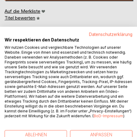
Auf die Merkliste
Titel bewerten
Datenschutzerklärung
Wir respektieren den Datenschutz
Wir nutzen Cookies und vergleichbare Technologien auf unserer
Website. Einige von ihnen sind essenziell und technisch notwendig.
Daneben verwenden wir Analysemethoden (z. B. Cookies oder
Fingerprints sowie serverseitiges Tracking), um zu messen, wie häufig
BESCHREIBUNG
unsere Seite besucht und wie sie genutzt wird. Wir verwenden
Trackingtechnologien zu Marketingzwecken und setzen hierzu
serverseitiges Tracking sowie auch Drittanbieter ein, wodurch ggf.
geräteübergreifend Cookies, Fingerprints, Tracking-Pixel, IP-Adressen
Begleite die mutigen Hundekommissare Thyron und
sowie gehashte E-Mail-Adressen genutzt werden. Auf unserer Seite
Janosch auf ihren fesselnden Abenteuern, während sie die
betten wir zudem Drittinhalte von anderen Anbietern ein (Video-
Geheimnisse hinter mysteriösen Verbrechen aufdecken!
Plattformen). Wir haben auf die weitere Datenverarbeitung und ein
etwaiges Tracking durch den Drittanbieter keinen Einfluss. Mit deiner
Einstellung willigst du in die oben beschriebenen Vorgänge ein. Du
In diesem zweiten Band ihrer aufregenden Serie stürzen
kannst deine Einwilligung (z. B. im Footer unter „Privacy-Einstellungen“)
sich die beiden unzertrennlichen Freunde erneut in
jederzeit mit Wirkung für die Zukunft widerrufen. (
BoD-Impressum
)
actiongeladene Fälle, die ihre Detektivfähigkeiten auf die
Probe stellen.
ABLEHNEN
ANPASSEN