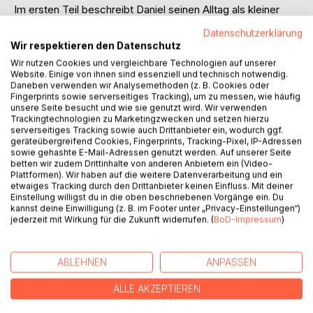
Im ersten Teil beschreibt Daniel seinen Alltag als kleiner
Afrikaner in Deutschland chaotisch, lustig und voller
Datenschutzerklärung
familiärer Wärme. Besonders spannend sind seine
Wir respektieren den Datenschutz
Sommerferien in Kamerun: Abenteuer im Dschungel,
Wir nutzen Cookies und vergleichbare Technologien auf unserer
Wasserfälle, traditionelles Essen und viele herzliche
Website. Einige von ihnen sind essenziell und technisch notwendig.
Begegnungen.
Daneben verwenden wir Analysemethoden (z. B. Cookies oder
Fingerprints sowie serverseitiges Tracking), um zu messen, wie häufig
unsere Seite besucht und wie sie genutzt wird. Wir verwenden
Der zweite Teil enthält zwei fantasievolle Kurzgeschichten:
Trackingtechnologien zu Marketingzwecken und setzen hierzu
serverseitiges Tracking sowie auch Drittanbieter ein, wodurch ggf.
"Die kleine Mumie Min" eine freundliche Mumie erkundet
geräteübergreifend Cookies, Fingerprints, Tracking-Pixel, IP-Adressen
sowie gehashte E-Mail-Adressen genutzt werden. Auf unserer Seite
mit einem sprechenden Chamäleon die Welt voller
betten wir zudem Drittinhalte von anderen Anbietern ein (Video-
Geheimnisse und Mutproben.
Plattformen). Wir haben auf die weitere Datenverarbeitung und ein
etwaiges Tracking durch den Drittanbieter keinen Einfluss. Mit deiner
Einstellung willigst du in die oben beschriebenen Vorgänge ein. Du
"Der magische Hase" ein Zauberhase lernt eine wichtige
kannst deine Einwilligung (z. B. im Footer unter „Privacy-Einstellungen“)
Lektion über Ehrlichkeit und Verantwortung.
jederzeit mit Wirkung für die Zukunft widerrufen. (
BoD-Impressum
)
Dieses Buch bietet einen liebevollen Einblick in die kreative
Gedankenwelt eines Kindes und verbindet Erlebtes und
ABLEHNEN
ANPASSEN
Erfundenes zu Geschichten, die zum Lachen, Staunen und
Träumen einladen
ALLE AKZEPTIEREN