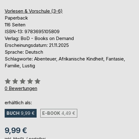
Vorlesen & Vorschule (3-6)
Paperback
116 Seiten
ISBN-13: 9783695105809
Verlag: BoD - Books on Demand
Erscheinungsdatum: 21.11.2025
Sprache: Deutsch
Schlagworte: Abenteuer, Afrikanische Kindheit, Fantasie,
Familie, Lustig
Bewertung::
0%
0
Bewertungen
erhältlich als:
BUCH
9,99 €
E-BOOK
4,49 €
9,99 €
inkl. MwSt. /
portofrei