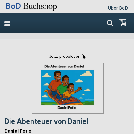
Über BoD
Direkt
Mei
zum
Inhalt
Jetzt probelesen
Skip
Skip
to
to
the
the
end
beginning
of
of
the
the
images
images
gallery
gallery
Die Abenteuer von Daniel
Daniel Fotio