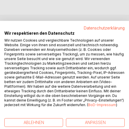
Datenschutzerklärung
BESCHREIBUNG
Wir respektieren den Datenschutz
Wir nutzen Cookies und vergleichbare Technologien auf unserer
Website. Einige von ihnen sind essenziell und technisch notwendig.
Der junge Autor Tom Weiß schreibt Kurzgeschichten über
Daneben verwenden wir Analysemethoden (z. B. Cookies oder
den Kleinen Drachen Olli aus Kindersicht für Kinder.
Fingerprints sowie serverseitiges Tracking), um zu messen, wie häufig
unsere Seite besucht und wie sie genutzt wird. Wir verwenden
Trackingtechnologien zu Marketingzwecken und setzen hierzu
Den zweiten Band der Kurzgeschichten des Kleinen
serverseitiges Tracking sowie auch Drittanbieter ein, wodurch ggf.
Drachen Olli hat er im Alter von 6-8 Jahren verfasst.
geräteübergreifend Cookies, Fingerprints, Tracking-Pixel, IP-Adressen
sowie gehashte E-Mail-Adressen genutzt werden. Auf unserer Seite
Tom lässt den Kleinen Drachen Olli mit seinen
betten wir zudem Drittinhalte von anderen Anbietern ein (Video-
Plattformen). Wir haben auf die weitere Datenverarbeitung und ein
Originalzeichnungen die Welt entdecken.
etwaiges Tracking durch den Drittanbieter keinen Einfluss. Mit deiner
Einstellung willigst du in die oben beschriebenen Vorgänge ein. Du
Der Kleine Drache Olli feiert Geburtstag, Karneval,
kannst deine Einwilligung (z. B. im Footer unter „Privacy-Einstellungen“)
jederzeit mit Wirkung für die Zukunft widerrufen. (
BoD-Impressum
)
Weihnachten und Ostern, kümmert sich um seine Hühner
und ist sportlich aktiv. Olli verliert einen Zahn, züchtet
Schmetterlinge und Urzeitkrebse. Zudem schützt sich auch
ABLEHNEN
ANPASSEN
der kleine Drache mit einer Impfung gegen das Corona-