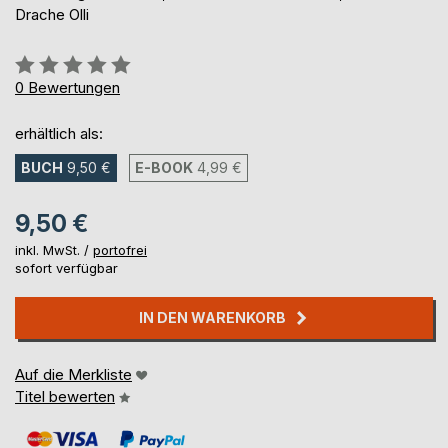
Drache Olli
Bewertung::
0%
0
Bewertungen
erhältlich als:
BUCH
9,50 €
E-BOOK
4,99 €
9,50 €
inkl. MwSt. /
portofrei
sofort verfügbar
IN DEN WARENKORB
Auf die Merkliste
Titel bewerten