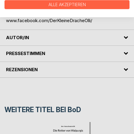
Virus.
ALLE AKZEPTIEREN
www.DerKleineDracheolli.de
www.facebook.com/DerKleineDracheOlli/
AUTOR/IN
PRESSESTIMMEN
REZENSIONEN
WEITERE TITEL BEI
BoD